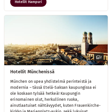
Hotellit Hampuri
2
Hotellit Münchenissä
München on upea yhdistelmä perinteistä ja
modernia – tässä Etelä-Saksan kaupungissa ei
ole koskaan tylsää hetkeä! Kaupungin
erinomainen olut, herkullinen ruoka,
ainutlaatuiset nähtävyydet, kuten Frauenkirche-
kirkko ja Marienplatz-aukio, sekä lukuisat