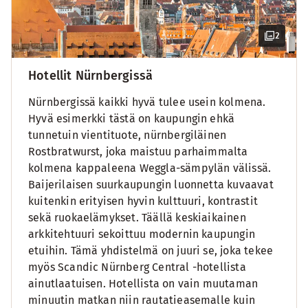
2
Hotellit Nürnbergissä
Nürnbergissä kaikki hyvä tulee usein kolmena.
Hyvä esimerkki tästä on kaupungin ehkä
tunnetuin vientituote, nürnbergiläinen
Rostbratwurst, joka maistuu parhaimmalta
kolmena kappaleena Weggla-sämpylän välissä.
Baijerilaisen suurkaupungin luonnetta kuvaavat
kuitenkin erityisen hyvin kulttuuri, kontrastit
sekä ruokaelämykset. Täällä keskiaikainen
arkkitehtuuri sekoittuu modernin kaupungin
etuihin. Tämä yhdistelmä on juuri se, joka tekee
myös Scandic Nürnberg Central -hotellista
ainutlaatuisen. Hotellista on vain muutaman
minuutin matkan niin rautatieasemalle kuin