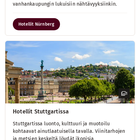
vanhankaupungin lukuisiin nähtävyyksiinkin.
Hotellit Nürnberg
1
Hotellit Stuttgartissa
Stuttgartissa luonto, kulttuuri ja muotoilu
kohtaavat ainutlaatuisella tavalla. Viinitarhojen
ja metsien keskeltä löydät ikonisia