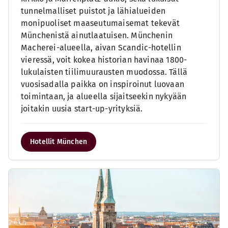
tunnelmalliset puistot ja lähialueiden
monipuoliset maaseutumaisemat tekevät
Münchenistä ainutlaatuisen. Münchenin
Macherei-alueella, aivan Scandic-hotellin
vieressä, voit kokea historian havinaa 1800-
lukulaisten tiilimuurausten muodossa. Tällä
vuosisadalla paikka on inspiroinut luovaan
toimintaan, ja alueella sijaitseekin nykyään
joitakin uusia start-up-yrityksiä.
Hotellit München