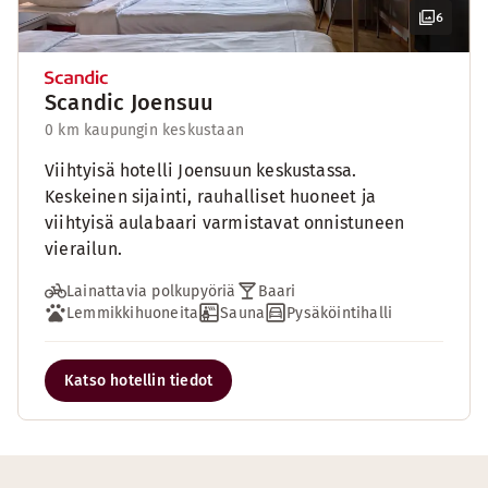
6
Scandic Joensuu
0 km kaupungin keskustaan
Viihtyisä hotelli Joensuun keskustassa.
Keskeinen sijainti, rauhalliset huoneet ja
viihtyisä aulabaari varmistavat onnistuneen
vierailun.
Lainattavia polkupyöriä
Baari
Lemmikkihuoneita
Sauna
Pysäköintihalli
Katso hotellin tiedot