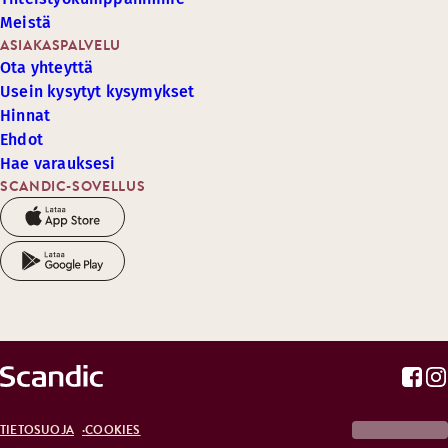
Meistä
ASIAKASPALVELU
Ota yhteyttä
Usein kysytyt kysymykset
Hinnat
Ehdot
Hae varauksesi
SCANDIC-SOVELLUS
TIETOSUOJA
COOKIES