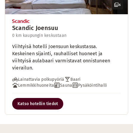
6
Scandic Joensuu
0 km kaupungin keskustaan
Viihtyisä hotelli Joensuun keskustassa.
Keskeinen sijainti, rauhalliset huoneet ja
viihtyisä aulabaari varmistavat onnistuneen
vierailun.
Lainattavia polkupyöriä
Baari
Lemmikkihuoneita
Sauna
Pysäköintihalli
Katso hotellin tiedot