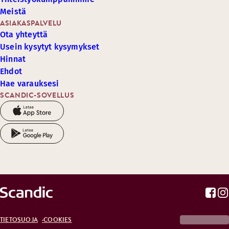
Meistä
ASIAKASPALVELU
Ota yhteyttä
Usein kysytyt kysymykset
Hinnat
Ehdot
Hae varauksesi
SCANDIC-SOVELLUS
TIETOSUOJA
COOKIES