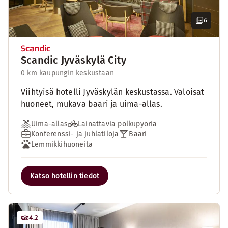
6
Scandic Jyväskylä City
0 km kaupungin keskustaan
Viihtyisä hotelli Jyväskylän keskustassa. Valoisat
huoneet, mukava baari ja uima-allas.
Uima-allas
Lainattavia polkupyöriä
Konferenssi- ja juhlatiloja
Baari
Lemmikkihuoneita
Katso hotellin tiedot
4.2