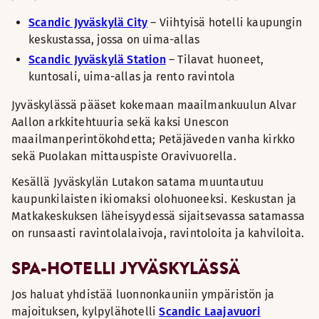
Scandic Jyväskylä City
– Viihtyisä hotelli kaupungin
keskustassa, jossa on uima-allas
Scandic Jyväskylä Station
– Tilavat huoneet,
kuntosali, uima-allas ja rento ravintola
Jyväskylässä pääset kokemaan maailmankuulun Alvar
Aallon arkkitehtuuria sekä kaksi Unescon
maailmanperintökohdetta; Petäjäveden vanha kirkko
sekä Puolakan mittauspiste Oravivuorella.
Kesällä Jyväskylän Lutakon satama muuntautuu
kaupunkilaisten ikiomaksi olohuoneeksi. Keskustan ja
Matkakeskuksen läheisyydessä sijaitsevassa satamassa
on runsaasti ravintolalaivoja, ravintoloita ja kahviloita.
SPA-HOTELLI JYVÄSKYLÄSSÄ
Jos haluat yhdistää luonnonkauniin ympäristön ja
majoituksen, kylpylähotelli
Scandic Laajavuori