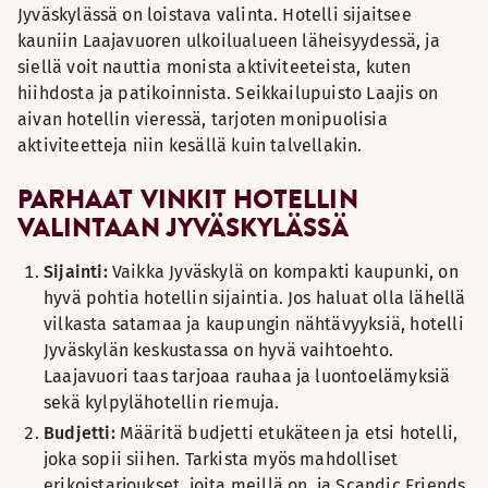
Jyväskylässä on loistava valinta. Hotelli sijaitsee
kauniin Laajavuoren ulkoilualueen läheisyydessä, ja
siellä voit nauttia monista aktiviteeteista, kuten
hiihdosta ja patikoinnista. Seikkailupuisto Laajis on
aivan hotellin vieressä, tarjoten monipuolisia
aktiviteetteja niin kesällä kuin talvellakin.
PARHAAT VINKIT HOTELLIN
VALINTAAN JYVÄSKYLÄSSÄ
Sijainti:
Vaikka Jyväskylä on kompakti kaupunki, on
hyvä pohtia hotellin sijaintia. Jos haluat olla lähellä
vilkasta satamaa ja kaupungin nähtävyyksiä, hotelli
Jyväskylän keskustassa on hyvä vaihtoehto.
Laajavuori taas tarjoaa rauhaa ja luontoelämyksiä
sekä kylpylähotellin riemuja.
Budjetti:
Määritä budjetti etukäteen ja etsi hotelli,
joka sopii siihen. Tarkista myös mahdolliset
erikoistarjoukset, joita meillä on, ja Scandic Friends