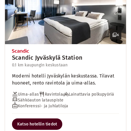
6
Scandic Jyväskylä Station
0.1 km kaupungin keskustaan
Moderni hotelli Jyväskylän keskustassa. Tilavat
huoneet, rento ravintola ja uima-allas.
Uima-allas
Ravintola
Lainattavia polkupyöriä
Sähköauton latauspiste
Konferenssi- ja juhlatiloja
Katso hotellin tiedot