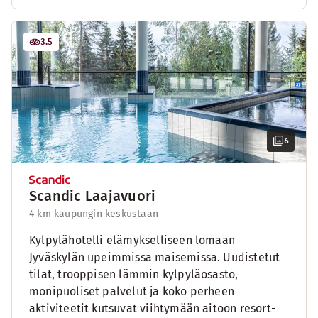
3.5
6
Scandic Laajavuori
4 km kaupungin keskustaan
Kylpylähotelli elämykselliseen lomaan
Jyväskylän upeimmissa maisemissa. Uudistetut
tilat, trooppisen lämmin kylpyläosasto,
monipuoliset palvelut ja koko perheen
aktiviteetit kutsuvat viihtymään aitoon resort-