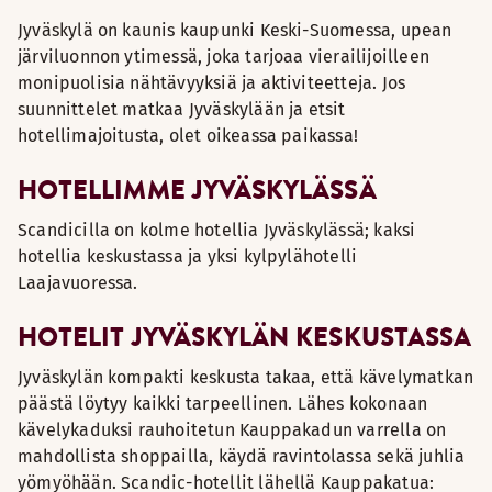
Jyväskylä on kaunis kaupunki Keski-Suomessa, upean
järviluonnon ytimessä, joka tarjoaa vierailijoilleen
monipuolisia nähtävyyksiä ja aktiviteetteja. Jos
suunnittelet matkaa Jyväskylään ja etsit
hotellimajoitusta, olet oikeassa paikassa!
HOTELLIMME JYVÄSKYLÄSSÄ
Scandicilla on kolme hotellia Jyväskylässä; kaksi
hotellia keskustassa ja yksi kylpylähotelli
Laajavuoressa.
HOTELIT JYVÄSKYLÄN KESKUSTASSA
Jyväskylän kompakti keskusta takaa, että kävelymatkan
päästä löytyy kaikki tarpeellinen. Lähes kokonaan
kävelykaduksi rauhoitetun Kauppakadun varrella on
mahdollista shoppailla, käydä ravintolassa sekä juhlia
yömyöhään. Scandic-hotellit lähellä Kauppakatua: