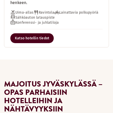
henkeen.
Uima-allas
Ravintola
Lainattavia polkupyöriä
Sähköauton latauspiste
Konferenssi- ja juhlatiloja
Katso hotellin tiedot
MAJOITUS JYVÄSKYLÄSSÄ –
OPAS PARHAISIIN
HOTELLEIHIN JA
NÄHTÄVYYKSIIN