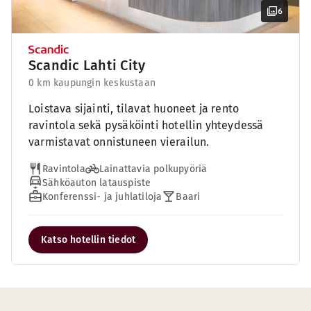
6
Scandic Lahti City
0 km kaupungin keskustaan
Loistava sijainti, tilavat huoneet ja rento
ravintola sekä pysäköinti hotellin yhteydessä
varmistavat onnistuneen vierailun.
Ravintola
Lainattavia polkupyöriä
Sähköauton latauspiste
Konferenssi- ja juhlatiloja
Baari
Katso hotellin tiedot