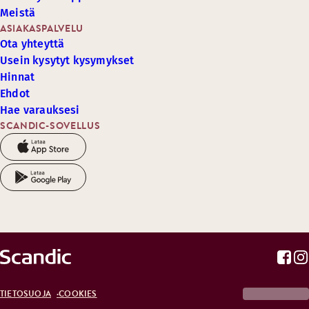
Meistä
ASIAKASPALVELU
Ota yhteyttä
Usein kysytyt kysymykset
Hinnat
Ehdot
Hae varauksesi
SCANDIC-SOVELLUS
TIETOSUOJA
COOKIES