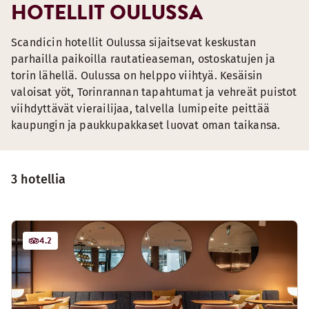
HOTELLIT OULUSSA
Scandicin hotellit Oulussa sijaitsevat keskustan
parhailla paikoilla rautatieaseman, ostoskatujen ja
torin lähellä. Oulussa on helppo viihtyä. Kesäisin
valoisat yöt, Torinrannan tapahtumat ja vehreät puistot
viihdyttävät vierailijaa, talvella lumipeite peittää
kaupungin ja paukkupakkaset luovat oman taikansa.
3 hotellia
4.2