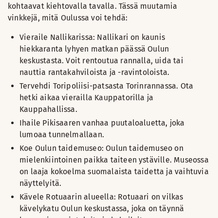
kohtaavat kiehtovalla tavalla. Tässä muutamia
vinkkejä, mitä Oulussa voi tehdä:
Vieraile Nallikarissa: Nallikari on kaunis
hiekkaranta lyhyen matkan päässä Oulun
keskustasta. Voit rentoutua rannalla, uida tai
nauttia rantakahviloista ja -ravintoloista.
Tervehdi Toripoliisi-patsasta Torinrannassa. Ota
hetki aikaa vierailla Kauppatorilla ja
Kauppahallissa.
Ihaile Pikisaaren vanhaa puutaloaluetta, joka
lumoaa tunnelmallaan.
Koe Oulun taidemuseo: Oulun taidemuseo on
mielenkiintoinen paikka taiteen ystäville. Museossa
on laaja kokoelma suomalaista taidetta ja vaihtuvia
näyttelyitä.
Kävele Rotuaarin alueella: Rotuaari on vilkas
kävelykatu Oulun keskustassa, joka on täynnä