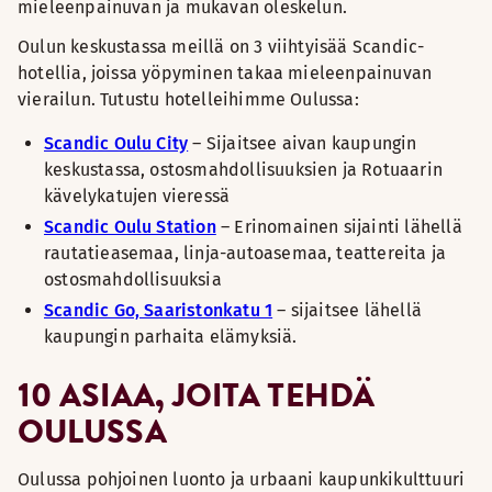
mieleenpainuvan ja mukavan oleskelun.
Oulun keskustassa meillä on 3 viihtyisää Scandic-
hotellia, joissa yöpyminen takaa mieleenpainuvan
vierailun. Tutustu hotelleihimme Oulussa:
Scandic Oulu City
– Sijaitsee aivan kaupungin
keskustassa, ostosmahdollisuuksien ja Rotuaarin
kävelykatujen vieressä
Scandic Oulu Station
– Erinomainen sijainti lähellä
rautatieasemaa, linja-autoasemaa, teattereita ja
ostosmahdollisuuksia
Scandic Go, Saaristonkatu 1
– sijaitsee lähellä
kaupungin parhaita elämyksiä.
10 ASIAA, JOITA TEHDÄ
OULUSSA
Oulussa pohjoinen luonto ja urbaani kaupunkikulttuuri