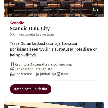
6
Scandic Oulu City
0 km kaupungin keskustaan
Tässä Oulun keskustassa sijaitsevassa
pohjoismaiseen tyyliin sisustetussa hotellissa on
helppo viihtyä.
Ravintola
Lainattavia polkupyöriä
Sähköauton latauspiste
Konferenssi- ja juhlatiloja
Baari
Katso hotellin tiedot