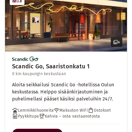
3.8
6
Scandic Go, Saaristonkatu 1
0 km kaupungin keskustaan
Aloita seikkailusi Scandic Go -hotellissa Oulun
keskustassa. Helppo sisäänkirjautuminen ja
puhelimellasi pääset käsiksi palveluihin 24/7.
Lemmikkihuoneita
Maksuton WiFi
Ostokset
Pyykkitupa
Kahvia – osta vastaanotosta