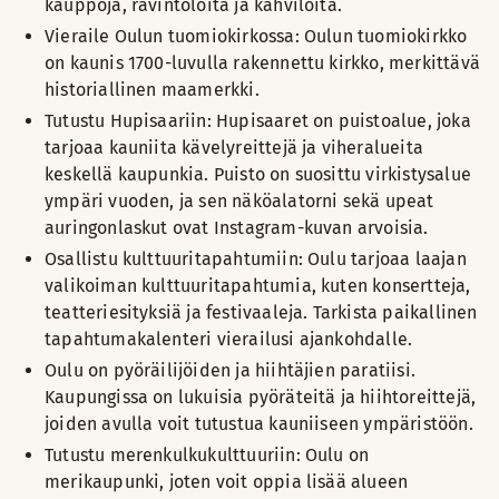
kauppoja, ravintoloita ja kahviloita.
Vieraile Oulun tuomiokirkossa: Oulun tuomiokirkko
on kaunis 1700-luvulla rakennettu kirkko, merkittävä
historiallinen maamerkki.
Tutustu Hupisaariin: Hupisaaret on puistoalue, joka
tarjoaa kauniita kävelyreittejä ja viheralueita
keskellä kaupunkia. Puisto on suosittu virkistysalue
ympäri vuoden, ja sen näköalatorni sekä upeat
auringonlaskut ovat Instagram-kuvan arvoisia.
Osallistu kulttuuritapahtumiin: Oulu tarjoaa laajan
valikoiman kulttuuritapahtumia, kuten konsertteja,
teatteriesityksiä ja festivaaleja. Tarkista paikallinen
tapahtumakalenteri vierailusi ajankohdalle.
Oulu on pyöräilijöiden ja hiihtäjien paratiisi.
Kaupungissa on lukuisia pyöräteitä ja hiihtoreittejä,
joiden avulla voit tutustua kauniiseen ympäristöön.
Tutustu merenkulkukulttuuriin: Oulu on
merikaupunki, joten voit oppia lisää alueen