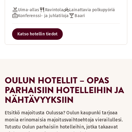
Uima-allas
Ravintola
Lainattavia polkupyöriä
Konferenssi- ja juhlatiloja
Baari
Katso hotellin tiedot
OULUN HOTELLIT – OPAS
PARHAISIIN HOTELLEIHIN JA
NÄHTÄVYYKSIIN
Etsitkö majoitusta Oulussa? Oulun kaupunki tarjoaa
monia erinomaisia majoitusvaihtoehtoja vierailullesi.
Tutustu Oulun parhaisiin hotelleihin, jotka takaavat