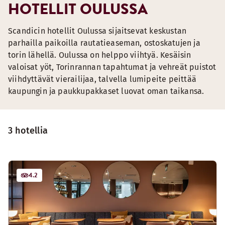
HOTELLIT OULUSSA
Scandicin hotellit Oulussa sijaitsevat keskustan
parhailla paikoilla rautatieaseman, ostoskatujen ja
torin lähellä. Oulussa on helppo viihtyä. Kesäisin
valoisat yöt, Torinrannan tapahtumat ja vehreät puistot
viihdyttävät vierailijaa, talvella lumipeite peittää
kaupungin ja paukkupakkaset luovat oman taikansa.
3 hotellia
4.2