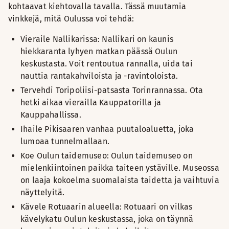
kohtaavat kiehtovalla tavalla. Tässä muutamia
vinkkejä, mitä Oulussa voi tehdä:
Vieraile Nallikarissa: Nallikari on kaunis
hiekkaranta lyhyen matkan päässä Oulun
keskustasta. Voit rentoutua rannalla, uida tai
nauttia rantakahviloista ja -ravintoloista.
Tervehdi Toripoliisi-patsasta Torinrannassa. Ota
hetki aikaa vierailla Kauppatorilla ja
Kauppahallissa.
Ihaile Pikisaaren vanhaa puutaloaluetta, joka
lumoaa tunnelmallaan.
Koe Oulun taidemuseo: Oulun taidemuseo on
mielenkiintoinen paikka taiteen ystäville. Museossa
on laaja kokoelma suomalaista taidetta ja vaihtuvia
näyttelyitä.
Kävele Rotuaarin alueella: Rotuaari on vilkas
kävelykatu Oulun keskustassa, joka on täynnä