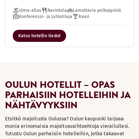
Uima-allas
Ravintola
Lainattavia polkupyöriä
Konferenssi- ja juhlatiloja
Baari
Katso hotellin tiedot
OULUN HOTELLIT – OPAS
PARHAISIIN HOTELLEIHIN JA
NÄHTÄVYYKSIIN
Etsitkö majoitusta Oulussa? Oulun kaupunki tarjoaa
monia erinomaisia majoitusvaihtoehtoja vierailullesi.
Tutustu Oulun parhaisiin hotelleihin, jotka takaavat