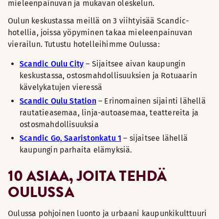
mieleenpainuvan ja mukavan oleskelun.
Oulun keskustassa meillä on 3 viihtyisää Scandic-
hotellia, joissa yöpyminen takaa mieleenpainuvan
vierailun. Tutustu hotelleihimme Oulussa:
Scandic Oulu City
– Sijaitsee aivan kaupungin
keskustassa, ostosmahdollisuuksien ja Rotuaarin
kävelykatujen vieressä
Scandic Oulu Station
– Erinomainen sijainti lähellä
rautatieasemaa, linja-autoasemaa, teattereita ja
ostosmahdollisuuksia
Scandic Go, Saaristonkatu 1
– sijaitsee lähellä
kaupungin parhaita elämyksiä.
10 ASIAA, JOITA TEHDÄ
OULUSSA
Oulussa pohjoinen luonto ja urbaani kaupunkikulttuuri