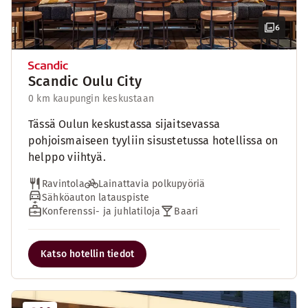
6
Scandic Oulu City
0 km kaupungin keskustaan
Tässä Oulun keskustassa sijaitsevassa
pohjoismaiseen tyyliin sisustetussa hotellissa on
helppo viihtyä.
Ravintola
Lainattavia polkupyöriä
Sähköauton latauspiste
Konferenssi- ja juhlatiloja
Baari
Katso hotellin tiedot