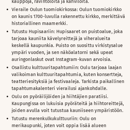
kauppoja, ravintoloita ja kahviloita.
Vieraile Oulun tuomiokirkossa: Oulun tuomiokirkko
on kaunis 1700-luvulla rakennettu kirkko, merkittävä
historiallinen maamerkki.
Tutustu Hupisaariin: Hupisaaret on puistoalue, joka
tarjoaa kauniita kävelyreittejä ja viheralueita
keskellä kaupunkia. Puisto on suosittu virkistysalue
ympäri vuoden, ja sen näköalatorni sekä upeat
auringonlaskut ovat Instagram-kuvan arvoisia.
Osallistu kulttuuritapahtumiin: Oulu tarjoaa laajan
valikoiman kulttuuritapahtumia, kuten konsertteja,
teatteriesityksiä ja festivaaleja. Tarkista paikallinen
tapahtumakalenteri vierailusi ajankohdalle.
Oulu on pyöräilijöiden ja hiihtäjien paratiisi.
Kaupungissa on lukuisia pyöräteitä ja hiihtoreittejä,
joiden avulla voit tutustua kauniiseen ympäristöön.
Tutustu merenkulkukulttuuriin: Oulu on
merikaupunki, joten voit oppia lisää alueen