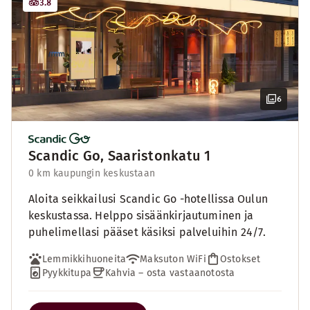
3.8
6
Scandic Go, Saaristonkatu 1
0 km kaupungin keskustaan
Aloita seikkailusi Scandic Go -hotellissa Oulun
keskustassa. Helppo sisäänkirjautuminen ja
puhelimellasi pääset käsiksi palveluihin 24/7.
Lemmikkihuoneita
Maksuton WiFi
Ostokset
Pyykkitupa
Kahvia – osta vastaanotosta