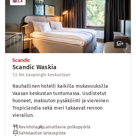
3.4
6
Scandic Waskia
1.5 km kaupungin keskustaan
Rauhallinen hotelli kaikilla mukavuuksilla
Vaasan keskustan tuntumassa. Uudistetut
huoneet, maksuton pysäköinti ja viereinen
Tropiclandia sekä meri takaavat rennon
vierailun.
Ravintola
Lainattavia polkupyöriä
Sähköauton latauspiste