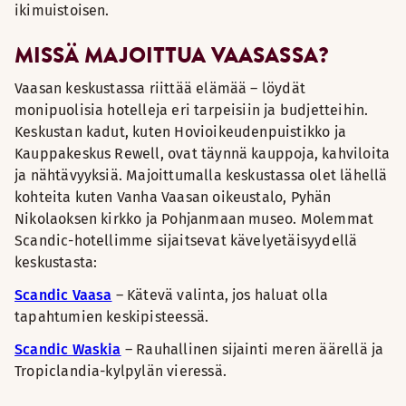
ikimuistoisen.
MISSÄ MAJOITTUA VAASASSA?
Vaasan keskustassa riittää elämää – löydät
monipuolisia hotelleja eri tarpeisiin ja budjetteihin.
Keskustan kadut, kuten Hovioikeudenpuistikko ja
Kauppakeskus Rewell, ovat täynnä kauppoja, kahviloita
ja nähtävyyksiä. Majoittumalla keskustassa olet lähellä
kohteita kuten Vanha Vaasan oikeustalo, Pyhän
Nikolaoksen kirkko ja Pohjanmaan museo. Molemmat
Scandic-hotellimme sijaitsevat kävelyetäisyydellä
keskustasta:
Scandic Vaasa
– Kätevä valinta, jos haluat olla
tapahtumien keskipisteessä.
Scandic Waskia
– Rauhallinen sijainti meren äärellä ja
Tropiclandia-kylpylän vieressä.