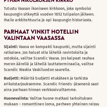
PYHÄN NIKOLAOKSEN KIRKKO
Tutustu Vaasan ikoniseen kirkkoon, joka symboloi
kaupungin sitkeyttä vuoden 1852 tulipalon jälkeen.
Ihaile arkkitehtuuria ja opi kaupungin historiasta.
PARHAAT VINKIT HOTELLIN
VALINTAAN VAASASSA
Sijainti:
Vaasa on kompakti kaupunki, mutta sijainti
ratkaisee. Jos haluat olla lähellä ravintoloita ja
ostoksia, valitse Scandic Vaasa. Jos kaipaat rauhaa
meren äärellä ja lähellä lauttaterminaalia, valitse
Scandic Waskia Vaskiluodon saarella.
Budjetti:
Määritä budjetti etukäteen ja tarkista
erikoistarjouksemme. Scandic Friends -jäsenenä saat
aina parhaan hinnan verkkosivuiltamme.
Huonevalinta:
Valitse huone matkasi tarkoituksen
mukaan – romanttinen loma, perheen yhteinen reissu