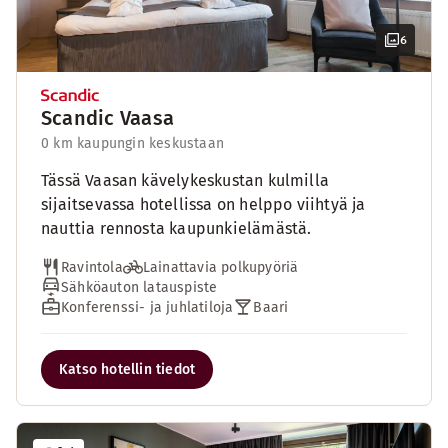
6
Scandic Vaasa
0 km kaupungin keskustaan
Tässä Vaasan kävelykeskustan kulmilla
sijaitsevassa hotellissa on helppo viihtyä ja
nauttia rennosta kaupunkielämästä.
Ravintola
Lainattavia polkupyöriä
Sähköauton latauspiste
Konferenssi- ja juhlatiloja
Baari
Katso hotellin tiedot