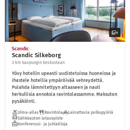
6
Scandic Silkeborg
3 km kaupungin keskustaan
Yövy hotellin upeasti uudistetuissa huoneissa ja
ihastele hotellia ympäröivää vehreydettä.
Pulahda lämmitettyyn altaaseen ja nauti
herkullisia annoksia ravintolassamme. Maksuton
pysäköinti.
Uima-allas
Ravintola
Lainattavia polkupyöriä
Sähköauton latauspiste
Konferenssi- ja juhlatiloja