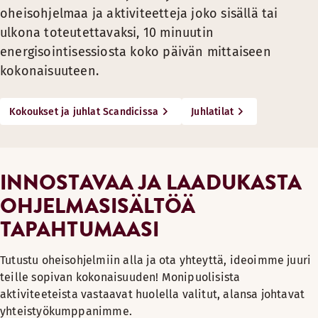
Saatavilla kaikkiin Suomen Scandic-hotelleihin.
oheisohjelmaa ja aktiviteetteja joko sisällä tai
Team Action Zonen aktiviteetteja ovat muun muassa Amazing 
Whiskey Sour
Lisätietoa yhteistyökumppaniltamme Superstar Agency: +358
ulkona toteutettavaksi, 10 minuutin
Saatavilla kaikissa Suomen Scandic-hotelleissa. Lisätieto
Pornstar Martini
energisointisessiosta koko päivän mittaiseen
4EVENT - MAGIC MUSIC MAKERS - HO
kokonaisuuteen.
Espresso Martini Mojito
Magic Music Makers on huippumuusikoista ja vakiosolisteist
Cosmopolitan
Kokoukset ja juhlat Scandicissa
Juhlatilat
French 75
Lisätietoa yhteistyökumppaniltamme 4event: +358 207 291 8
Old Cuban
VARAA
Daiquiri
INNOSTAVAA JA LAADUKASTA
Ota yhteyttä kokousmyyntiimme saadaksesi tarjouksen kum
HINNASTO
OHJELMASISÄLTÖÄ
Cocktailkoulu baarimestarin johdolla, kesto 2–2,5 tuntia, 8–
TAPAHTUMAASI
Kolme cocktailia, alkumaljaksi kuohuviini 69 €/hlö
Kolme cocktailia, alkumaljaksi shampanja 74 €/hlö
Tutustu oheisohjelmiin alla ja ota yhteyttä, ideoimme juuri
teille sopivan kokonaisuuden! Monipuolisista
Mocktail-versiot saatavilla samoilla hinnoilla
aktiviteeteista vastaavat huolella valitut, alansa johtavat
Kysy vapaita aikoja:
sales.helsinki@scandichotels.com
yhteistyökumppanimme.