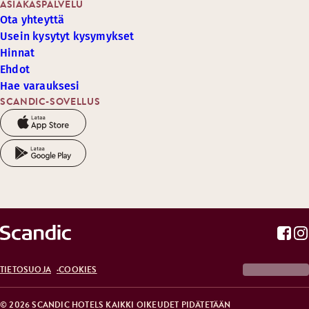
ASIAKASPALVELU
Ota yhteyttä
Usein kysytyt kysymykset
Hinnat
Ehdot
Hae varauksesi
SCANDIC-SOVELLUS
TIETOSUOJA
COOKIES
© 2026 SCANDIC HOTELS KAIKKI OIKEUDET PIDÄTETÄÄN