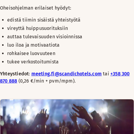
Oheisohjelman erilaiset hyödyt:
edistä tiimin sisäistä yhteistyötä
vireyttä huippusuorituksiin
auttaa tulevaisuuden visioinnissa
luo iloa ja motivaatiota
rohkaisee luovuuteen
tukee verkostoitumista
Yhteystiedot
:
meeting.fi@scandichotels.com
tai
+358 300
870 888
(0,26 €/min + pvm/mpm).