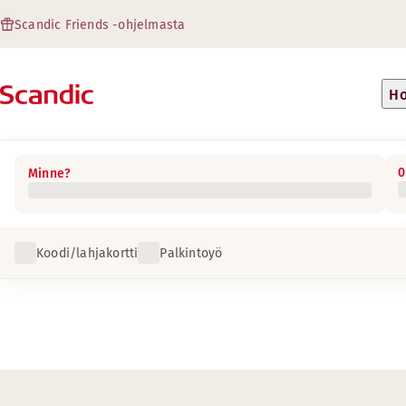
Scandic Friends -ohjelmasta
Ho
0
Minne?
Koodi/lahjakortti
Palkintoyö