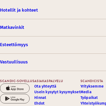
Hotellit ja kohteet
Matkavinkit
Esteettömyys
Vastuullisuus
SCANDIC-SOVELLUS
ASIAKASPALVELU
SCANDICISTA
Ota yhteyttä
Yrityksemme
Usein kysytyt kysymykset
Media
Hinnat
Työpaikat
Ehdot
Yhteistyöku