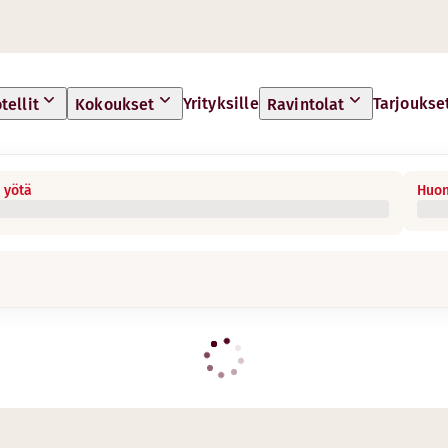
Yrityksille
Tarjoukse
tellit
Kokoukset
Ravintolat
 yötä
Huon