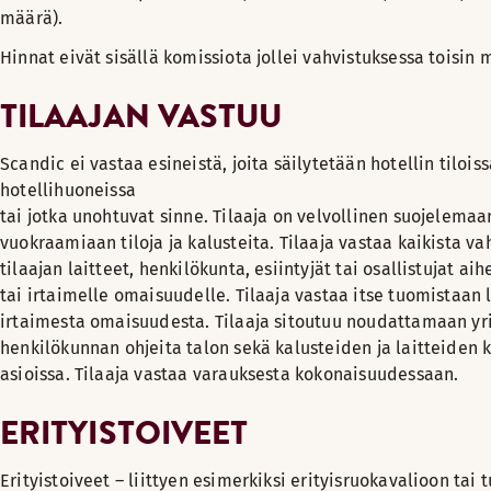
määrä).
Hinnat eivät sisällä komissiota jollei vahvistuksessa toisin 
TILAAJAN VASTUU
Scandic ei vastaa esineistä, joita säilytetään hotellin tiloiss
hotellihuoneissa
tai jotka unohtuvat sinne. Tilaaja on velvollinen suojelemaa
vuokraamiaan tiloja ja kalusteita. Tilaaja vastaa kaikista vah
tilaajan laitteet, henkilökunta, esiintyjät tai osallistujat aih
tai irtaimelle omaisuudelle. Tilaaja vastaa itse tuomistaan l
irtaimesta omaisuudesta. Tilaaja sitoutuu noudattamaan yr
henkilökunnan ohjeita talon sekä kalusteiden ja laitteiden 
asioissa. Tilaaja vastaa varauksesta kokonaisuudessaan.
ERITYISTOIVEET
Erityistoiveet – liittyen esimerkiksi erityisruokavalioon tai t