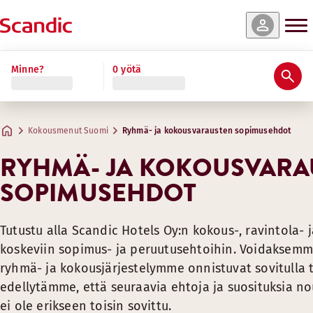
Minne?
0 yötä
Kokousmenut Suomi
Ryhmä- ja kokousvarausten sopimusehdot
RYHMÄ- JA KOKOUSVARA
SOPIMUSEHDOT
Tutustu alla Scandic Hotels Oy:n kokous-, ravintola-
koskeviin sopimus- ja peruutusehtoihin. Voidaksemme
ryhmä- ja kokousjärjestelymme onnistuvat sovitulla t
edellytämme, että seuraavia ehtoja ja suosituksia no
ei ole erikseen toisin sovittu.