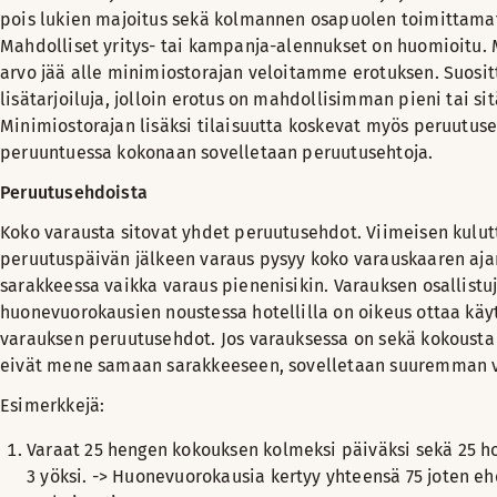
pois lukien majoitus sekä kolmannen osapuolen toimittamat
Mahdolliset yritys- tai kampanja-alennukset on huomioitu. 
arvo jää alle minimiostorajan veloitamme erotuksen. Suos
lisätarjoiluja, jolloin erotus on mahdollisimman pieni tai sit
Minimiostorajan lisäksi tilaisuutta koskevat myös peruutus
peruuntuessa kokonaan sovelletaan peruutusehtoja.
Peruutusehdoista
Koko varausta sitovat yhdet peruutusehdot. Viimeisen kulu
peruutuspäivän jälkeen varaus pysyy koko varauskaaren aj
sarakkeessa vaikka varaus pienenisikin. Varauksen osallist
huonevuorokausien noustessa hotellilla on oikeus ottaa k
varauksen peruutusehdot. Jos varauksessa on sekä kokousta 
eivät mene samaan sarakkeeseen, sovelletaan suuremman v
Esimerkkejä:
Varaat 25 hengen kokouksen kolmeksi päiväksi sekä 25 h
3 yöksi. -> Huonevuorokausia kertyy yhteensä 75 joten e