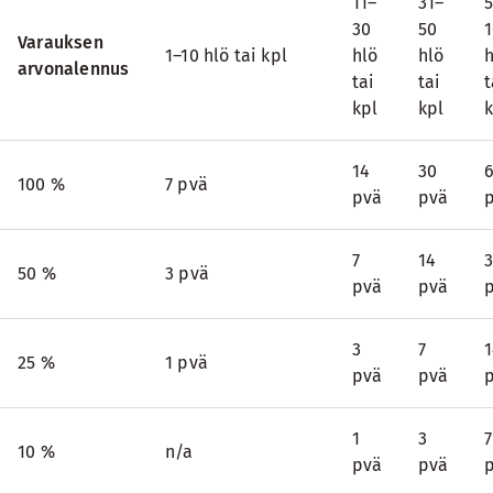
11–
31–
5
30
50
Varauksen
1–10 hlö tai kpl
hlö
hlö
h
arvonalennus
tai
tai
t
kpl
kpl
k
14
30
100 %
7 pvä
pvä
pvä
7
14
50 %
3 pvä
pvä
pvä
3
7
25 %
1 pvä
pvä
pvä
1
3
7
10 %
n/a
pvä
pvä