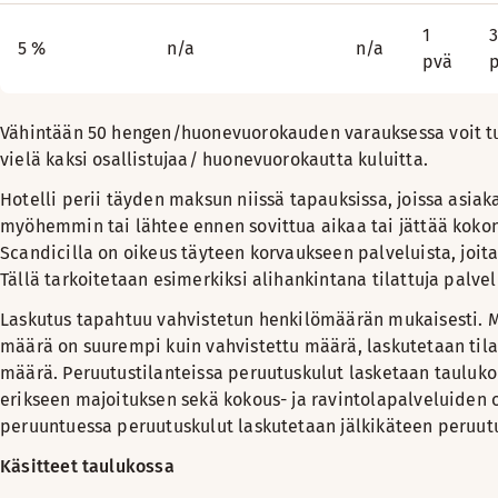
1
5 %
n/a
n/a
pvä
Vähintään 50 hengen/huonevuorokauden varauksessa voit t
vielä kaksi osallistujaa/ huonevuorokautta kuluitta.
Hotelli perii täyden maksun niissä tapauksissa, joissa asia
myöhemmin tai lähtee ennen sovittua aikaa tai jättää kok
Scandicilla on oikeus täyteen korvaukseen palveluista, joita
Tällä tarkoitetaan esimerkiksi alihankintana tilattuja palvel
Laskutus tapahtuu vahvistetun henkilömäärän mukaisesti. M
määrä on suurempi kuin vahvistettu määrä, laskutetaan tila
määrä. Peruutustilanteissa peruutuskulut lasketaan tauluk
erikseen majoituksen sekä kokous- ja ravintolapalveluiden o
peruuntuessa peruutuskulut laskutetaan jälkikäteen peruut
Käsitteet taulukossa