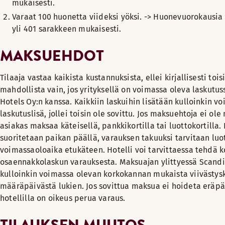
mukaisesti.
Varaat 100 huonetta viideksi yöksi. -> Huonevuorokausia
yli 401 sarakkeen mukaisesti.
MAKSUEHDOT
Tilaaja vastaa kaikista kustannuksista, ellei kirjallisesti toi
mahdollista vain, jos yrityksellä on voimassa oleva laskut
Hotels Oy:n kanssa. Kaikkiin laskuihin lisätään kulloinkin v
laskutuslisä, jollei toisin ole sovittu. Jos maksuehtoja ei ol
asiakas maksaa käteisellä, pankkikortilla tai luottokortilla
suoritetaan paikan päällä, varauksen takuuksi tarvitaan luo
voimassaoloaika etukäteen. Hotelli voi tarvittaessa tehdä k
osaennakkolaskun varauksesta. Maksuajan ylittyessä Scandic
kulloinkin voimassa olevan korkokannan mukaista viivästys
määräpäivästä lukien. Jos sovittua maksua ei hoideta eräp
hotellilla on oikeus perua varaus.
TILAUKSEN MUUTOS