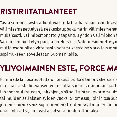
RISTIRIITATILANTEET
Tästä sopimuksesta aiheutuvat riidat ratkaistaan lopullisest
välimiesmenettelyssä Keskuskauppakamarin välimiesmenet
mukaisesti. Välimiesmenettely tapahtuu yhden välimiehen 
Välimiesmenettelyn paikka on Helsinki. Välimiesmenettelyn 
mutta osapuolten yhteisestä sopimuksesta se voi olla suomi
sopimukseen sovelletaan Suomen lakia.
YLIVOIMAINEN ESTE, FORCE M
Kummallakin osapuolella on oikeus purkaa tämä vahvistus ki
minkäänlaista korvausvelvollisuutta sodan, viranomaispäätö
luonnonmullistusten, lakkojen, sisäpoliittisten levottomuuk
tai muiden sellaisten syiden vuoksi Suomessa, joihin osapuol
joiden seurauksena sopimusvelvoitteiden täyttäminen muo
epäsuotavaksi, lain vastaiseksi tai mahdottomaksi.