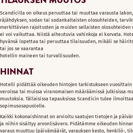
Scandicilla on oikeus peruuttaa tai muuttaa varausta lakon, 
räjähdyksen, sodan tai sodankaltaisten olosuhteiden, tarvikk
merkittävien rajoitusten ja muiden sellaisten olosuhteiden 
ei voi vaikuttaa. Niistä aiheutuvia vahinkoja ei korvata. Hot
hyvänsä lopettaa tai peruuttaa tilaisuuden, mikäli se häiri
tai jos se vaarantaa
hotellin maineen tai turvallisuuden.
HINNAT
Hotelli pidättää oikeuden hintojen tarkistukseen vuosittain
veroissa tai muissa viranomaisen määräämissä julkisissa m
muutoksia. Tällaisissa tapauksissa Scandicin tulee ilmoitta
sopimusosapuolelle.
Kaikki kokonaishinnat on arvioitu saatujen tietojen ja päiv
ja niihin sisältyy arvonlisävero. Pidätämme oikeuden hinna
varaus muuttuu (päivämäärät, varauksen kesto, henkilö-, ti