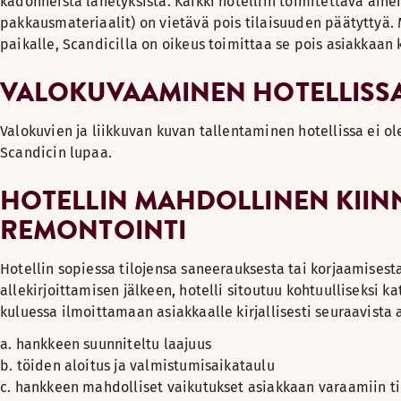
kadonneista lähetyksistä. Kaikki hotelliin toimitettava ain
pakkausmateriaalit) on vietävä pois tilaisuuden päätyttyä. 
paikalle, Scandicilla on oikeus toimittaa se pois asiakkaan 
VALOKUVAAMINEN HOTELLISS
Valokuvien ja liikkuvan kuvan tallentaminen hotellissa ei ol
Scandicin lupaa.
HOTELLIN MAHDOLLINEN KIIN
REMONTOINTI
Hotellin sopiessa tilojensa saneerauksesta tai korjaamise
allekirjoittamisen jälkeen, hotelli sitoutuu kohtuulliseksi k
kuluessa ilmoittamaan asiakkaalle kirjallisesti seuraavista a
a. hankkeen suunniteltu laajuus
b. töiden aloitus ja valmistumisaikataulu
c. hankkeen mahdolliset vaikutukset asiakkaan varaamiin ti