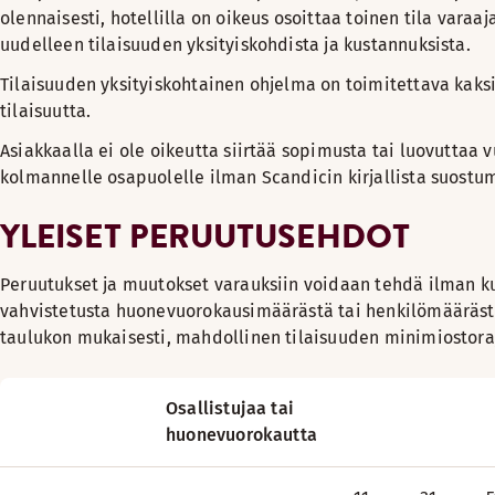
olennaisesti, hotellilla on oikeus osoittaa toinen tila varaa
uudelleen tilaisuuden yksityiskohdista ja kustannuksista.
Tilaisuuden yksityiskohtainen ohjelma on toimitettava kaksi
tilaisuutta.
Asiakkaalla ei ole oikeutta siirtää sopimusta tai luovuttaa 
kolmannelle osapuolelle ilman Scandicin kirjallista suostu
YLEISET PERUUTUSEHDOT
Peruutukset ja muutokset varauksiin voidaan tehdä ilman k
vahvistetusta huonevuorokausimäärästä tai henkilömääräst
taulukon mukaisesti, mahdollinen tilaisuuden minimiostor
Osallistujaa tai
huonevuorokautta