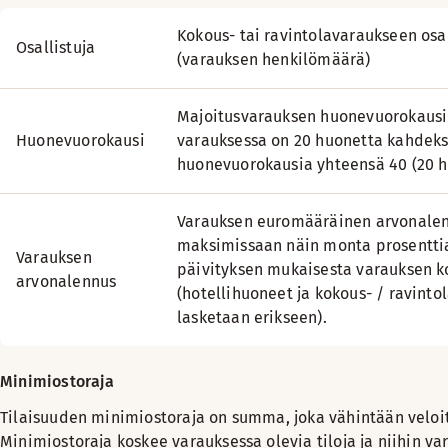
Kokous- tai ravintolavaraukseen osal
Osallistuja
(varauksen henkilömäärä)
Majoitusvarauksen huonevuorokaus
Huonevuorokausi
varauksessa on 20 huonetta kahdeks
huonevuorokausia yhteensä 40 (20 hu
Varauksen euromääräinen arvonalenn
maksimissaan näin monta prosentt
Varauksen
päivityksen mukaisesta varauksen k
arvonalennus
(hotellihuoneet ja kokous- / ravinto
lasketaan erikseen).
Minimiostoraja
Tilaisuuden minimiostoraja on summa, joka vähintään veloit
Minimiostoraja koskee varauksessa olevia tiloja ja niihin va