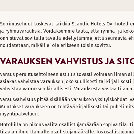
Sopimusehdot koskevat kaikkia Scandic Hotels Oy -hotellien
ja ryhmävarauksia. Voidaksemme taata, että ryhmä- ja kok
onnistuvat sovitulla tavalla edellytämme, että seuraavia eht
noudatetaan, mikäli ei ole erikseen toisin sovittu.
VARAUKSEN VAHVISTUS JA SI
Varaus peruutusehtoineen astuu sitovasti voimaan ilman all
asiakas vahvistaa varauksen joko suullisesti tai kirjallisesti
vahvistaa varauksen kirjallisesti. Varauksesta vastaa tilaaja.
Varausvahvistus pitää sisällään varauksen yksityiskohdat, v
Muutokset varaukseen on tehtävä kirjallisesti tai puhelimit
myyntipalveluun.
Hotellilla on oikeus valita osallistujamäärään sopiva tila. 
tilaajan ilmoittamalle osallistujamäärälle. Jos osallistuja