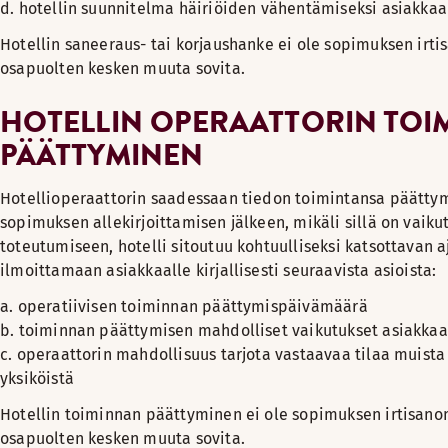
d. hotellin suunnitelma häiriöiden vähentämiseksi asiakkaa
Hotellin saneeraus- tai korjaushanke ei ole sopimuksen irti
osapuolten kesken muuta sovita.
HOTELLIN OPERAATTORIN TO
PÄÄTTYMINEN
Hotellioperaattorin saadessaan tiedon toimintansa päätty
sopimuksen allekirjoittamisen jälkeen, mikäli sillä on vai
toteutumiseen, hotelli sitoutuu kohtuulliseksi katsottavan 
ilmoittamaan asiakkaalle kirjallisesti seuraavista asioista:
a. operatiivisen toiminnan päättymispäivämäärä
b. toiminnan päättymisen mahdolliset vaikutukset asiakkaa
c. operaattorin mahdollisuus tarjota vastaavaa tilaa muista
yksiköistä
Hotellin toiminnan päättyminen ei ole sopimuksen irtisanom
osapuolten kesken muuta sovita.