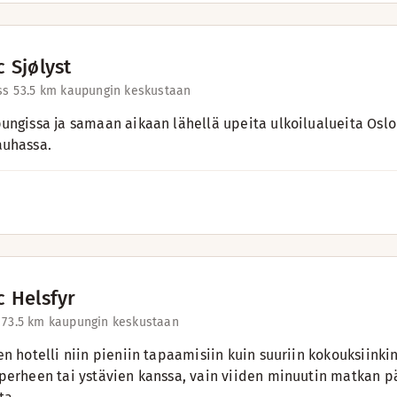
 Sjølyst
ss 5
3.5 km kaupungin keskustaan
ungissa ja samaan aikaan lähellä upeita ulkoilualueita Oslo
auhassa.
c Helsfyr
 7
3.5 km kaupungin keskustaan
en hotelli niin pieniin tapaamisiin kuin suuriin kokouksiinkin
perheen tai ystävien kanssa, vain viiden minuutin matkan p