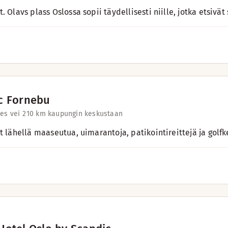
. Olavs plass Oslossa sopii täydellisesti niille, jotka etsivä
c Fornebu
es vei 2
10 km kaupungin keskustaan
t lähellä maaseutua, uimarantoja, patikointireittejä ja golfke