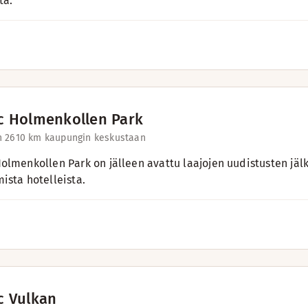
ta.
c Holmenkollen Park
 26
10 km kaupungin keskustaan
olmenkollen Park on jälleen avattu laajojen uudistusten jälk
ista hotelleista.
c Vulkan