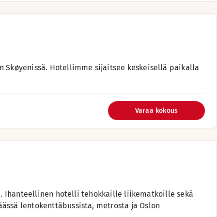
n Skøyenissä. Hotellimme sijaitsee keskeisellä paikalla
Varaa kokous
. Ihanteellinen hotelli tehokkaille liikematkoille sekä
äässä lentokenttäbussista, metrosta ja Oslon