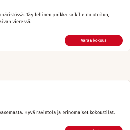
päristössä. Täydellinen paikka kaikille muotoilun,
aivan vieressä.
Varaa kokous
ieasemasta. Hyvä ravintola ja erinomaiset kokoustilat.