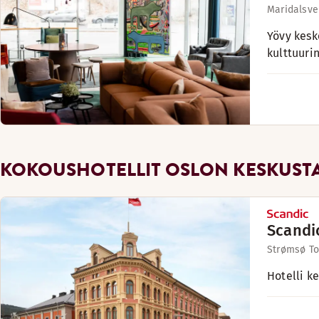
Maridalsve
Yövy kesk
kulttuuri
KOKOUSHOTELLIT OSLON KESKUST
Scand
Strømsø To
Hotelli k