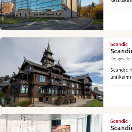
keskustas
Scandi
Kongeveien
Scandic H
uniikeimm
Scandi