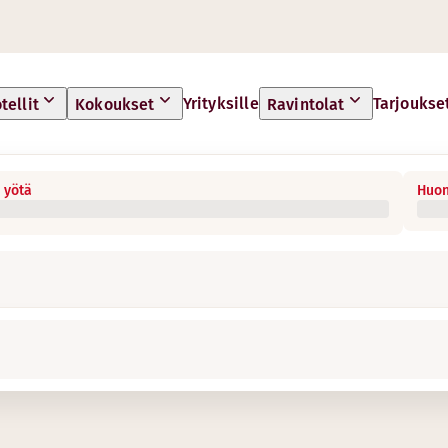
Yrityksille
Tarjoukse
tellit
Kokoukset
Ravintolat
 yötä
Huon