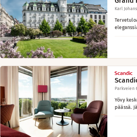
Grand 
Karl Johans
Tervetulo
eleganssi
Scandic
Parkveien 6
Yövy kesk
päässä. J