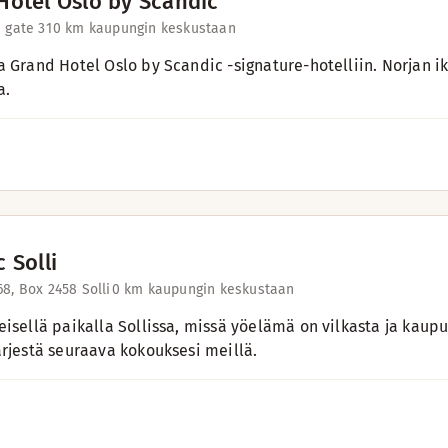
Hotel Oslo by Scandic
 gate 31
0 km kaupungin keskustaan
a Grand Hotel Oslo by Scandic -signature-hotelliin. Norjan i
a.
 Solli
8, Box 2458 Solli
0 km kaupungin keskustaan
eisellä paikalla Sollissa, missä yöelämä on vilkasta ja kau
ärjestä seuraava kokouksesi meillä.