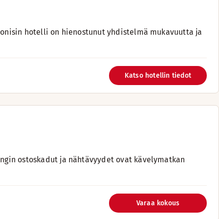
konisin hotelli on hienostunut yhdistelmä mukavuutta ja
Katso hotellin tiedot
pungin ostoskadut ja nähtävyydet ovat kävelymatkan
Varaa kokous