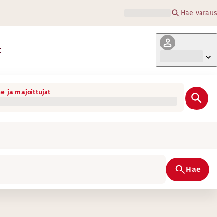
Hae varaus
t
e ja majoittujat
Hae