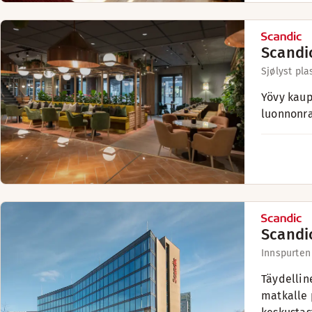
Scandic
Sjølyst pla
Yövy kaup
luonnonr
Scandi
Innspurten
Täydellin
matkalle 