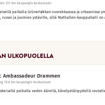
ien 13
1 km kaupungin keskustaan
eisellä paikalla Grünerløkkan nuorekkaassa ja urbaanissa ym
n, ruoan ja juomien ystäville, sillä Mathallen-kauppahalli on 
AN ULKOPUOLELLA
ic Ambassadeur Drammen
rg 7
0.6 km kaupungin keskustaan
eskeisellä paikalla veden äärellä, kävelyetäisyydellä rautat