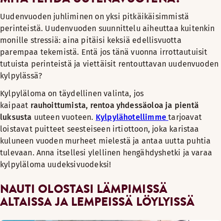
Uudenvuoden juhliminen on yksi pitkäikäisimmistä
perinteistä. Uudenvuoden suunnittelu aiheuttaa kuitenkin
monille stressiä: aina pitäisi keksiä edellisvuotta
parempaa tekemistä. Entä jos tänä vuonna irrottautuisit
tutuista perinteistä ja viettäisit rentouttavan uudenvuoden
kylpylässä?
Kylpyläloma on täydellinen valinta, jos
kaipaat
rauhoittumista, rentoa yhdessäoloa ja pientä
luksusta
uuteen vuoteen.
Kylpylähotellimme
tarjoavat
loistavat puitteet seesteiseen irtiottoon, joka karistaa
kuluneen vuoden murheet mielestä ja antaa uutta puhtia
tulevaan. Anna itsellesi ylellinen hengähdyshetki ja varaa
kylpyläloma uudeksivuodeksi!
NAUTI OLOSTASI LÄMPIMISSÄ
ALTAISSA JA LEMPEISSÄ LÖYLYISSÄ