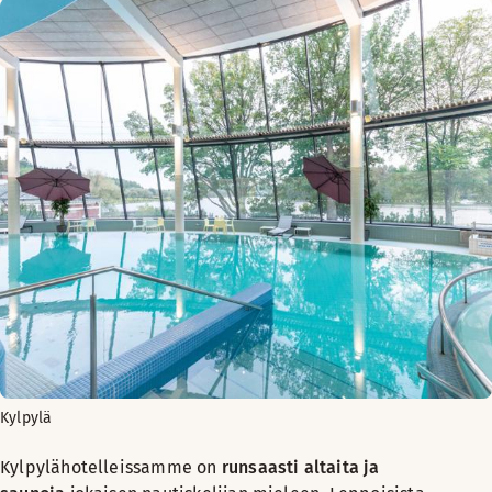
Kylpylä
Kylpylähotelleissamme on
runsaasti altaita ja