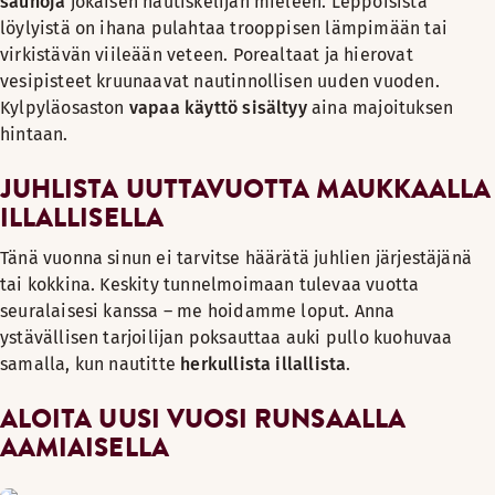
saunoja
jokaisen nautiskelijan mieleen. Leppoisista
löylyistä on ihana pulahtaa trooppisen lämpimään tai
virkistävän viileään veteen. Porealtaat ja hierovat
vesipisteet kruunaavat nautinnollisen uuden vuoden.
Kylpyläosaston
vapaa käyttö sisältyy
aina majoituksen
hintaan.
JUHLISTA UUTTAVUOTTA MAUKKAALLA
ILLALLISELLA
Tänä vuonna sinun ei tarvitse häärätä juhlien järjestäjänä
tai kokkina. Keskity tunnelmoimaan tulevaa vuotta
seuralaisesi kanssa – me hoidamme loput. Anna
ystävällisen tarjoilijan poksauttaa auki pullo kuohuvaa
samalla, kun nautitte
herkullista illallista
.
ALOITA UUSI VUOSI RUNSAALLA
AAMIAISELLA