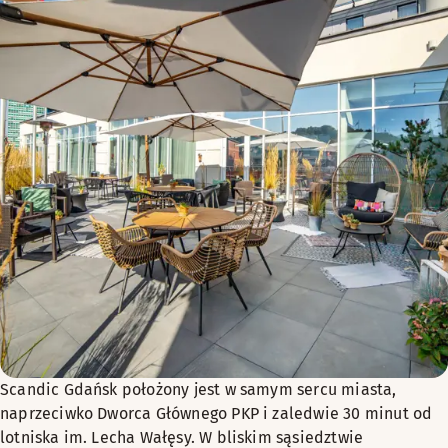
PN-PT 10:00 – 22:00
SOB 10:00 – 22:00
SUN 10:00 – 20:00
Scandic Gdańsk położony jest w samym sercu miasta,
naprzeciwko Dworca Głównego PKP i zaledwie 30 minut od
lotniska im. Lecha Wałęsy. W bliskim sąsiedztwie