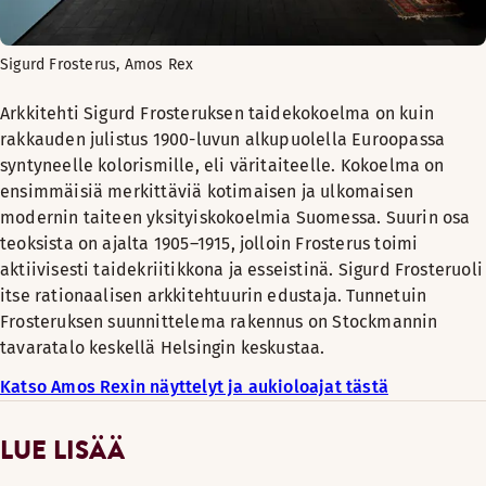
Sigurd Frosterus, Amos Rex
Arkkitehti Sigurd Frosteruksen taidekokoelma on kuin
rakkauden julistus 1900-luvun alkupuolella Euroopassa
syntyneelle kolorismille, eli väritaiteelle. Kokoelma on
ensimmäisiä merkittäviä kotimaisen ja ulkomaisen
modernin taiteen yksityiskokoelmia Suomessa. Suurin osa
teoksista on ajalta 1905–1915, jolloin Frosterus toimi
aktiivisesti taidekriitikkona ja esseistinä. Sigurd Frosteruoli
itse rationaalisen arkkitehtuurin edustaja. Tunnetuin
Frosteruksen suunnittelema rakennus on Stockmannin
tavaratalo keskellä Helsingin keskustaa.
Katso Amos Rexin näyttelyt ja aukioloajat tästä
LUE LISÄÄ