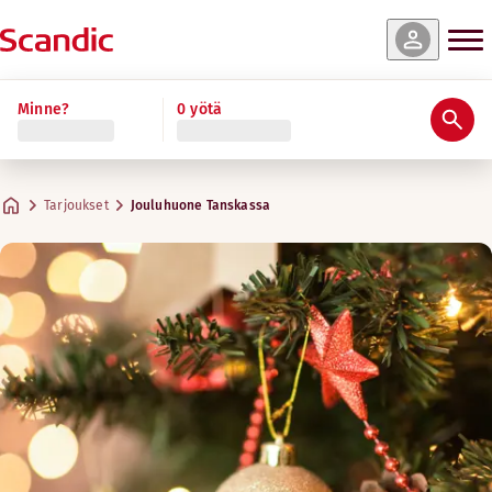
Minne?
0 yötä
Tarjoukset
Jouluhuone Tanskassa