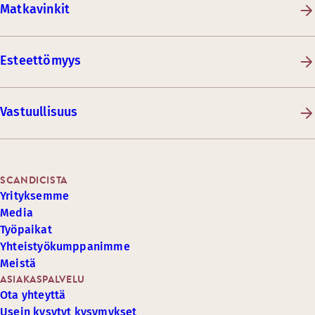
Matkavinkit
Esteettömyys
Vastuullisuus
SCANDICISTA
Yrityksemme
Media
Työpaikat
Yhteistyökumppanimme
Meistä
ASIAKASPALVELU
Ota yhteyttä
Usein kysytyt kysymykset