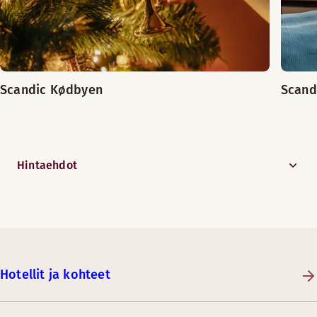
Scandic Kødbyen
Scand
Hintaehdot
Hotellit ja kohteet