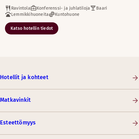
Ravintola
Konferenssi- ja juhlatiloja
Baari
Lemmikkihuoneita
Kuntohuone
Katso hotellin tiedot
Hotellit ja kohteet
Matkavinkit
Esteettömyys