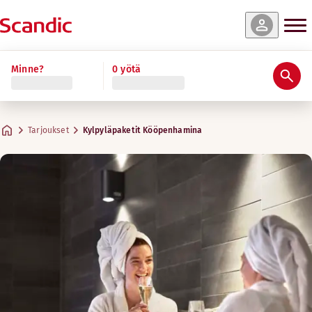
Minne?
0 yötä
Tarjoukset
Kylpyläpaketit Kööpenhamina