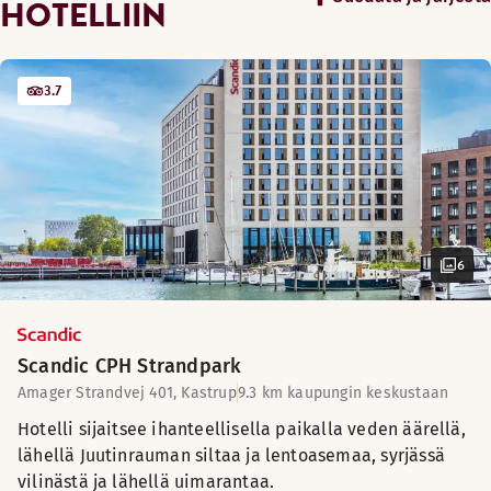
HOTELLIIN
3.7
6
Scandic CPH Strandpark
Amager Strandvej 401, Kastrup
9.3 km kaupungin keskustaan
Hotelli sijaitsee ihanteellisella paikalla veden äärellä,
lähellä Juutinrauman siltaa ja lentoasemaa, syrjässä
vilinästä ja lähellä uimarantaa.