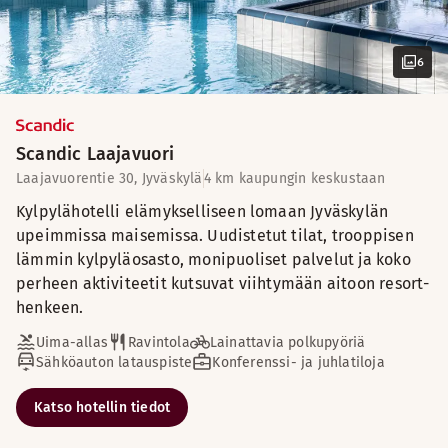
6
Scandic Laajavuori
Laajavuorentie 30, Jyväskylä
4 km kaupungin keskustaan
Kylpylähotelli elämykselliseen lomaan Jyväskylän
upeimmissa maisemissa. Uudistetut tilat, trooppisen
lämmin kylpyläosasto, monipuoliset palvelut ja koko
perheen aktiviteetit kutsuvat viihtymään aitoon resort-
henkeen.
Uima-allas
Ravintola
Lainattavia polkupyöriä
Sähköauton latauspiste
Konferenssi- ja juhlatiloja
Katso hotellin tiedot