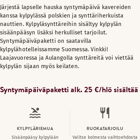
Järjestä lapselle hauska syntymäpäivä kavereiden
kanssa kylpylässä polskien ja synttäriherkuista
nauttien. Kylpyläsynttäreihin sisältyy kylpylän
sisäänpääsyn lisäksi herkulliset tarjoilut.
Syntymäpäiväpaketti on saatavilla
kylpylähotelleissamme Suomessa. Vinkki!
Laajavuoressa ja Aulangolla synttäreitä voi viettää
kylpylän sijaan myös keilaten.
Syntymäpäiväpaketti alk. 25 €/hlö sisältää
KYLPYLÄRIEMUA
RUOKATARJOILU
Sisäänpääsy kylpylään
Valitse kolmesta vaihtoehdosta