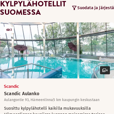
KYLPYLÄHOTELLIT
Suodata ja järjestä
SUOMESSA
3
6
Scandic Aulanko
Aulangontie 93, Hämeenlinna
5 km kaupungin keskustaan
Suosittu kylpylähotelli kaikilla mukavuuksilla