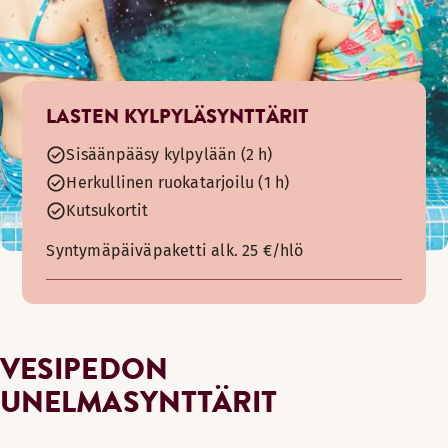
LASTEN KYLPYLÄSYNTTÄRIT
Sisäänpääsy kylpylään (2 h)
Herkullinen ruokatarjoilu (1 h)
Kutsukortit
Syntymäpäiväpaketti alk. 25 €/hlö
VESIPEDON
UNELMASYNTTÄRIT