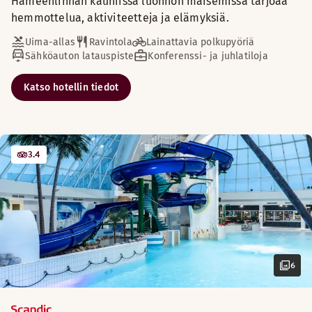
Hämeenlinnan kauniissa luonnon maisemissa tarjoaa
hemmottelua, aktiviteetteja ja elämyksiä.
Uima-allas
Ravintola
Lainattavia polkupyöriä
Sähköauton latauspiste
Konferenssi- ja juhlatiloja
Katso hotellin tiedot
3.4
6