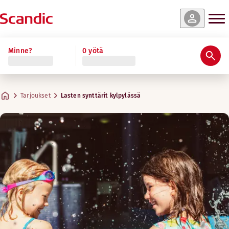
Minne?
0 yötä
Tarjoukset
Lasten synttärit kylpylässä