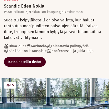
Scandic Eden Nokia
Paratiisikatu 2, Nokia
0 km kaupungin keskustaan
Suosittu kylpylähotelli on oiva valinta, kun haluat
rentoutua monipuolisten palvelujen äärellä. Raikas
ilme, trooppisen lämmin kylpylä ja ravintolamaailma
kutsuvat viihtymään.
Uima-allas
Ravintola
Lainattavia polkupyöriä
Sähköauton latauspiste
Konferenssi- ja juhlatiloja
Katso hotellin tiedot
3.5