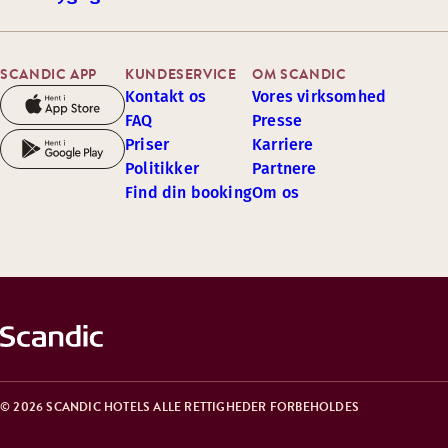
SCANDIC APP
KUNDESERVICE
OM SCANDIC
Kontakt os
Vores virksomhed
FAQ
Presse
Priser
Karriere
Politikker
Partnere
Find din booking
Om os
© 2026 SCANDIC HOTELS ALLE RETTIGHEDER FORBEHOLDES