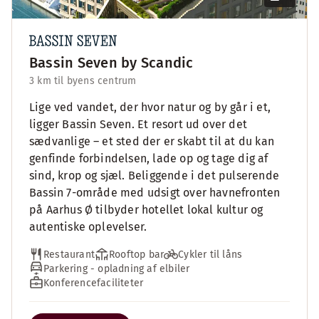
Bassin Seven by Scandic
3 km til byens centrum
Lige ved vandet, der hvor natur og by går i et,
ligger Bassin Seven. Et resort ud over det
sædvanlige – et sted der er skabt til at du kan
genfinde forbindelsen, lade op og tage dig af
sind, krop og sjæl.​ Beliggende i det pulserende
Bassin 7-område med udsigt over havnefronten
på Aarhus Ø tilbyder hotellet lokal kultur og
autentiske oplevelser.
Restaurant
Rooftop bar
Cykler til låns
Parkering - opladning af elbiler
Konferencefaciliteter