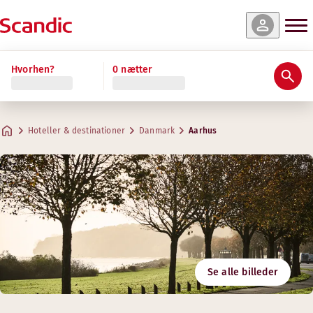
Hvorhen?
0 nætter
Hoteller & destinationer
Danmark
Aarhus
Se alle billeder