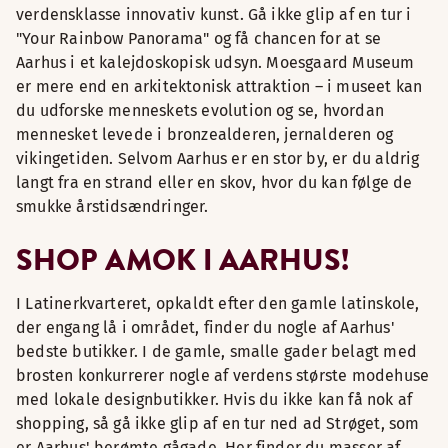
verdensklasse innovativ kunst. Gå ikke glip af en tur i
"Your Rainbow Panorama" og få chancen for at se
Aarhus i et kalejdoskopisk udsyn. Moesgaard Museum
er mere end en arkitektonisk attraktion – i museet kan
du udforske menneskets evolution og se, hvordan
mennesket levede i bronzealderen, jernalderen og
vikingetiden. Selvom Aarhus er en stor by, er du aldrig
langt fra en strand eller en skov, hvor du kan følge de
smukke årstidsændringer.
SHOP AMOK I AARHUS!
I Latinerkvarteret, opkaldt efter den gamle latinskole,
der engang lå i området, finder du nogle af Aarhus'
bedste butikker. I de gamle, smalle gader belagt med
brosten konkurrerer nogle af verdens største modehuse
med lokale designbutikker. Hvis du ikke kan få nok af
shopping, så gå ikke glip af en tur ned ad Strøget, som
er Aarhus' berømte gågade. Her finder du masser af