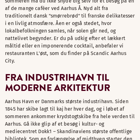
sommeren må du ikke snyde dig selv for et besøg på en
af de mange caféer ved Aarhus Å. Nyd alt fra
traditionelt dansk "smørrebrød" til franske delikatesser
i en livlig atmosfære. Åen er også stedet, hvor
lokalbefolkningen samles, når solen går ned, og
nattelivet begynder. Er du på udkig efter et lækkert
måltid eller en imponerende cocktail, anbefaler vi
restauranten L'øst, som du finder på Scandic Aarhus
City.
FRA INDUSTRIHAVN TIL
MODERNE ARKITEKTUR
Aarhus Havn er Danmarks største industrihavn. Siden
1845 har skibe lagt til kaj her hver dag, og i løbet af
sommeren ankommer krydstogtskibe fra hele verden til
Aarhus. Gå ikke glip af et besøg i kultur- og
mediecentret Dokk1 – Skandinaviens største offentlige
bibliotek. Som en forlængelse af midtbyen starter den