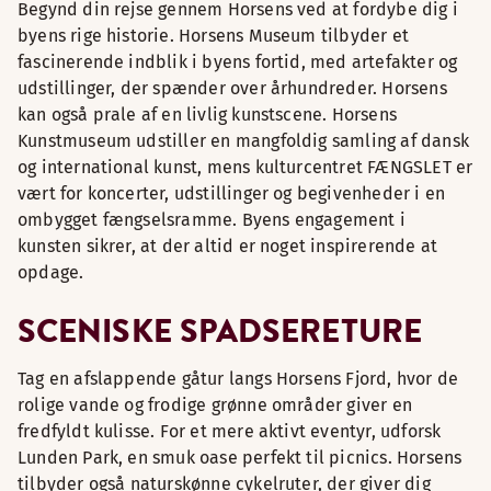
Begynd din rejse gennem Horsens ved at fordybe dig i
byens rige historie. Horsens Museum tilbyder et
fascinerende indblik i byens fortid, med artefakter og
udstillinger, der spænder over århundreder. Horsens
kan også prale af en livlig kunstscene. Horsens
Kunstmuseum udstiller en mangfoldig samling af dansk
og international kunst, mens kulturcentret FÆNGSLET er
vært for koncerter, udstillinger og begivenheder i en
ombygget fængselsramme. Byens engagement i
kunsten sikrer, at der altid er noget inspirerende at
opdage.
SCENISKE SPADSERETURE
Tag en afslappende gåtur langs Horsens Fjord, hvor de
rolige vande og frodige grønne områder giver en
fredfyldt kulisse. For et mere aktivt eventyr, udforsk
Lunden Park, en smuk oase perfekt til picnics. Horsens
tilbyder også naturskønne cykelruter, der giver dig