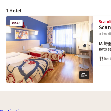
1 Hotel
3.8
Scan
0 km ti
Et hyg
nats s
Rest
6