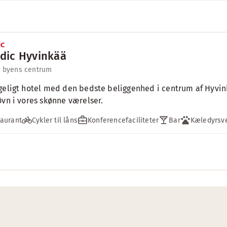
dic Hyvinkää
l byens centrum
geligt hotel med den bedste beliggenhed i centrum af Hyvink
øvn i vores skønne værelser.
aurant
Cykler til låns
Konferencefaciliteter
Bar
Kæledyrsve