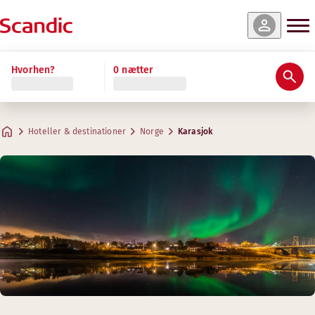
Hvorhen?
0 nætter
Hoteller & destinationer
Norge
Karasjok