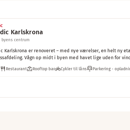
dic Karlskrona
l byens centrum
c Karlskrona er renoveret – med nye værelser, en helt ny et
ssafdeling. Vågn op midt i byen med havet lige uden for vin
Restaurant
Rooftop bar
Cykler til låns
Parkering - opladnin