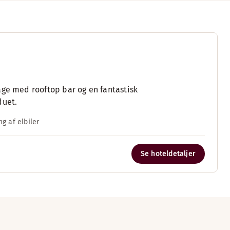
age med rooftop bar og en fantastisk
duet.
g af elbiler
Se hoteldetaljer