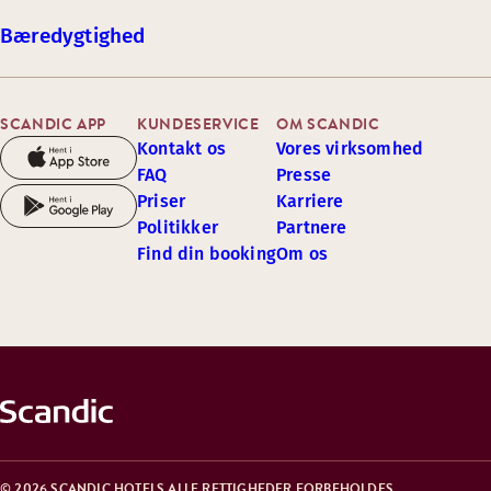
Bæredygtighed
SCANDIC APP
KUNDESERVICE
OM SCANDIC
Kontakt os
Vores virksomhed
FAQ
Presse
Priser
Karriere
Politikker
Partnere
Find din booking
Om os
© 2026 SCANDIC HOTELS ALLE RETTIGHEDER FORBEHOLDES