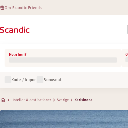
Om Scandic Friends
0
Hvorhen?
Kode / kupon
Bonusnat
Hoteller & destinationer
Sverige
Karlskrona