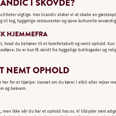
ANDIC I SKÖVDE?
faciliteter vigtige. Hos Scandic elsker vi at skabe en gæst
g til tog, hyggelige restauranter og sjove kulturelle seværdi
VÆK HJEMMEFRA
t, hvad du behøver til et komfortabelt og nemt ophold. Kun
re. Du er kun få skridt fra hyggelige butiksgader og rolige
 ET NEMT OPHOLD
 er her for at hjælpe. Uanset om du kører i elbil eller rejser
 nem og bekvem.
, men ikke når du har et ophold hos os. Vi tilbyder nem adg