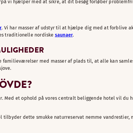
på vi hjælper med at sikre, at dit besøg forløber problemfrit 
r
. Vi har masser af udstyr til at hjælpe dig med at forblive
es traditionelle nordiske
saunaer
.
MULIGHEDER
e familieværelser med masser af plads til, at alle kan saml
sjove.
KÖVDE?
. Med et ophold på vores centralt beliggende hotel vil du h
otel tilbyder dette smukke naturreservat nemme vandrestier,