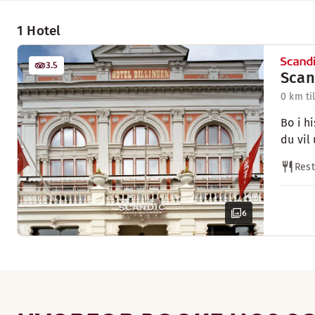
1 Hotel
3.5
Scan
0 km ti
Bo i h
du vil
Rest
6