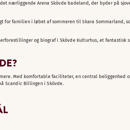
 det nærliggende Arena Skövde badeland, der byder på sjove
t for familien i løbet af sommeren til Skara Sommarland, som
forestillinger og biograf i Skövde Kulturhus, et fantastisk s
VDE?
mmere. Med komfortable faciliteter, en central beliggenhed o
 på Scandic Billingen i Skövde.
ÅL