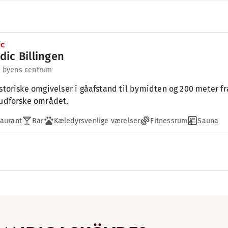
dic Billingen
l byens centrum
istoriske omgivelser i gåafstand til bymidten og 200 meter 
 udforske området.
aurant
Bar
Kæledyrsvenlige værelser
Fitnessrum
Sauna