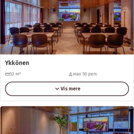
Ykkönen
52
m²
max 50 pers
Vis mere