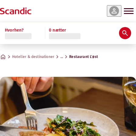
Hvorhen?
0 nætter
Hoteller & destinationer
…
Restaurant L'øst