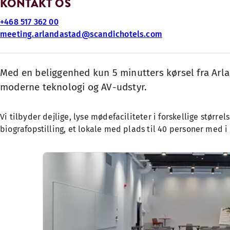
KONTAKT OS
+468 517 362 00
meeting.arlandastad@scandichotels.com
Med en beliggenhed kun 5 minutters kørsel fra Arlan
moderne teknologi og AV-udstyr.
Vi tilbyder dejlige, lyse mødefaciliteter i forskellige størr
biografopstilling, et lokale med plads til 40 personer med i