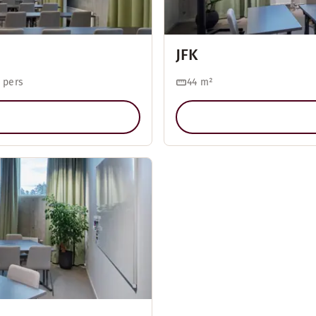
JFK
 pers
44
m²