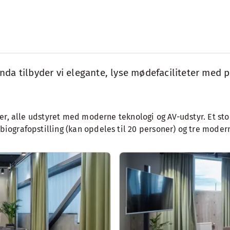
da tilbyder vi elegante, lyse mødefaciliteter med p
elser, alle udstyret med moderne teknologi og AV-udstyr. Et s
 biografopstilling (kan opdeles til 20 personer) og tre mode