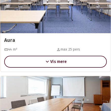
Aura
44
m²
max 25 pers
Vis mere