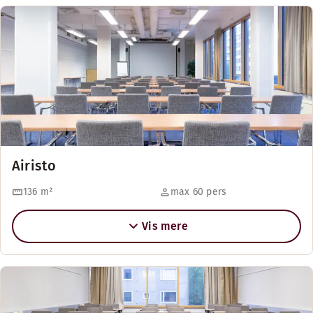
Airisto
136
m²
max 60 pers
Vis mere