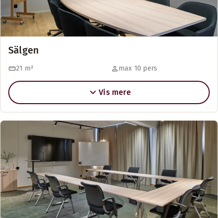
Sälgen
21
m²
max 10 pers
Vis mere