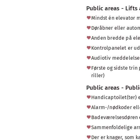
Public areas - Lifts
Mindst én elevator 
Døråbner eller autom
Anden bredde på ele
Kontrolpanelet er ud
Audiotiv meddelelse 
Første og sidste trin
riller)
Public areas - Publi
Handicaptoilet(ter) 
Alarm-/nødkoder ell
Badeværelsesdøren 
Sammenfoldelige arm
Der er knager, som ka