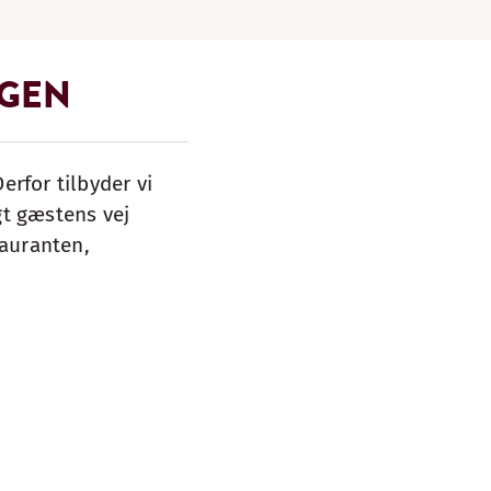
NGEN
erfor tilbyder vi
gt gæstens vej
tauranten,