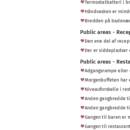
Termostatbatteri i b
Håndvasken er minds
Bredden på badevær
Public areas - Rece
Den ene del af recep
Der er siddepladser
Public areas - Rest
Adgangsrampe eller e
Morgenbuffeten har e
Niveauforskelle i re
Anden gangbredde ti
Anden gangbredde ti
Gangen til baren er 
Gangen til restauran