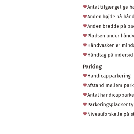
Antal tilgængelige h
Anden højde på hånd
Anden bredde på ba
Pladsen under håndv
Håndvasken er minds
Håndtag på indersid
Parking
Handicapparkering
Afstand mellem park
Antal handicapparke
Parkeringspladser t
Niveauforskelle på s