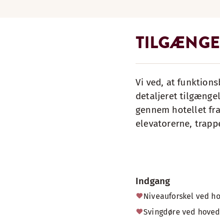
TILGÆNGE
Vi ved, at funktions
detaljeret tilgængel
gennem hotellet fra
elevatorerne, trapp
Indgang
Niveauforskel ved h
Svingdøre ved hove