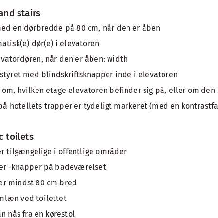
 and stairs
med en dørbredde på 80 cm, når den er åben
atisk(e) dør(e) i elevatoren
vatordøren, når den er åben: width
styret med blindskriftsknapper inde i elevatoren
om, hvilken etage elevatoren befinder sig på, eller om den 
 på hotellets trapper er tydeligt markeret (med en kontrastfar
c toilets
er tilgængelige i offentlige områder
er -knapper på badeværelset
er mindst 80 cm bred
læn ved toilettet
n nås fra en kørestol