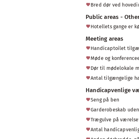
Bred dør ved hoved
Public areas - Othe
Hotellets gange er k
Meeting areas
Handicaptoilet tilg
Møde og konferencee
Dør til mødelokale 
Antal tilgængelige ha
Handicapvenlige væ
Seng på ben
Garderobeskab uden
Trægulve på værelse
Antal handicapvenlig