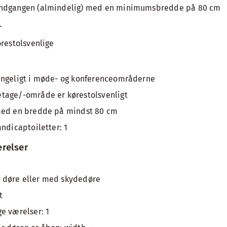
indgangen (almindelig) med en minimumsbredde på 80 cm
r
ørestolsvenlige
ængeligt i møde- og konferenceområderne
tage/-område er kørestolsvenligt
med en bredde på mindst 80 cm
ndicaptoiletter: 1
relser
 døre eller med skydedøre
t
e værelser: 1