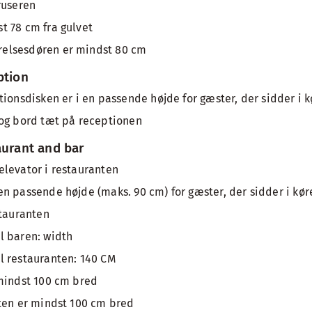
ruseren
t 78 cm fra gulvet
elsesdøren er mindst 80 cm
ption
tionsdisken er i en passende højde for gæster, der sidder i k
 og bord tæt på receptionen
aurant and bar
levator i restauranten
n passende højde (maks. 90 cm) for gæster, der sidder i kør
stauranten
l baren: width
l restauranten: 140 CM
mindst 100 cm bred
ten er mindst 100 cm bred