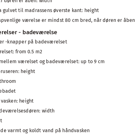
r døren er åben: width
 gulvet til madrassens øverste kant: height
apvenlige værelse er mindst 80 cm bred, når døren er åben
relser - badeværelse
er -knapper på badeværelset
elset: from 0.5 m2
 mellem værelset og badeværelset: up to 9 cm
bruseren: height
athroom
usebadet
vasken: height
deværelsesdøren: width
t
de varmt og koldt vand på håndvasken