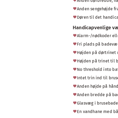
Anden dørbredde, nå
Anden sengehøjde fra
Døren til det handic
Handicapvenlige væ
Alarm-/nødkoder ell
Fri plads på badevær
Højden på dørtrinet
Højden på trinet til 
No threshold into b
Intet trin ind til br
Anden højde på hånd
Anden bredde på ba
Glasvæg i brusebade
En vandhane med bå