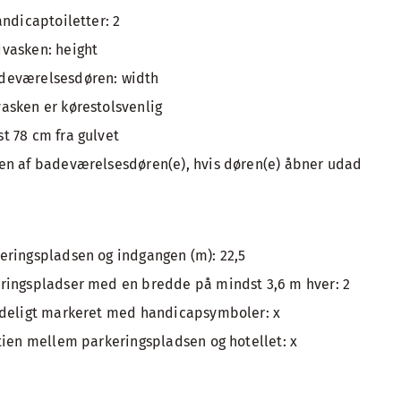
andicaptoiletter: 2
vasken: height
deværelsesdøren: width
asken er kørestolsvenlig
t 78 cm fra gulvet
en af badeværelsesdøren(e), hvis døren(e) åbner udad
eringspladsen og indgangen (m): 22,5
ringspladser med en bredde på mindst 3,6 m hver: 2
ydeligt markeret med handicapsymboler: x
tien mellem parkeringspladsen og hotellet: x