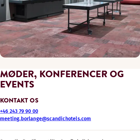
MØDER, KONFERENCER OG
EVENTS
KONTAKT OS
+46 243 79 90 00
meeting.borlange@scandichotels.com