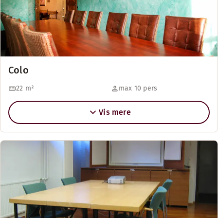
Colo
22
m²
max 10 pers
Vis mere