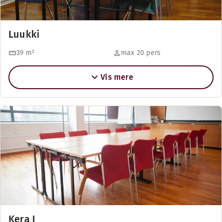
Luukki
39
m²
max 20 pers
Vis mere
Kera I