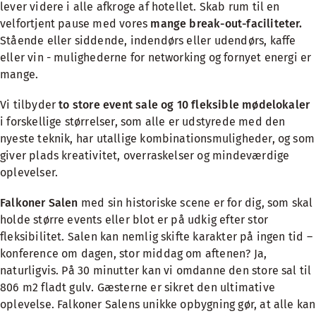
lever videre i alle afkroge af hotellet. Skab rum til en
velfortjent pause med vores
mange break-out-faciliteter.
Stående eller siddende, indendørs eller udendørs, kaffe
eller vin - mulighederne for networking og fornyet energi er
mange.
Vi tilbyder
to store event sale og 10 fleksible mødelokaler
i forskellige størrelser, som alle er udstyrede med den
nyeste teknik, har utallige kombinationsmuligheder, og som
giver plads kreativitet, overraskelser og mindeværdige
oplevelser.
Falkoner Salen
med sin historiske scene er for dig, som skal
holde større events eller blot er på udkig efter stor
fleksibilitet. Salen kan nemlig skifte karakter på ingen tid –
konference om dagen, stor middag om aftenen? Ja,
naturligvis. På 30 minutter kan vi omdanne den store sal til
806 m2 fladt gulv. Gæsterne er sikret den ultimative
oplevelse. Falkoner Salens unikke opbygning gør, at alle kan