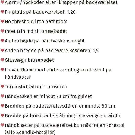
Alarm-/nødkoder eller -knapper på badeværelset
Fri plads på badeværelset: 1,20
No threshold into bathroom
Intet trin ind til brusebadet
Anden højde på håndvasken: height
Anden bredde på badeværelsesdøren: 1,5
Glasvæg i brusebadet
En vandhane med både varmt og koldt vand på
håndvasken
Termostatbatteri i bruseren
Håndvasken er mindst 78 cm fra gulvet
Bredden på badeværelsesdøren er mindst 80 cm
Bredde på brusebadets åbning i glasvæggen: width
Håndklæder på badeværelset kan nås fra en kørestol
(alle Scandic-hoteller)