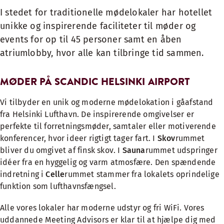
I stedet for traditionelle mødelokaler har hotellet
unikke og inspirerende faciliteter til møder og
events for op til 45 personer samt en åben
atriumlobby, hvor alle kan tilbringe tid sammen.
MØDER PÅ SCANDIC HELSINKI AIRPORT
Vi tilbyder en unik og moderne mødelokation i gåafstand
fra Helsinki Lufthavn. De inspirerende omgivelser er
perfekte til forretningsmøder, samtaler eller motiverende
konferencer, hvor ideer rigtigt tager fart. I
Skov
rummet
bliver du omgivet af finsk skov. I
Sauna
rummet udspringer
idéer fra en hyggelig og varm atmosfære. Den spændende
indretning i
Celle
rummet stammer fra lokalets oprindelige
funktion som lufthavnsfængsel.
Alle vores lokaler har moderne udstyr og fri WiFi. Vores
uddannede Meeting Advisors er klar til at hjælpe dig med