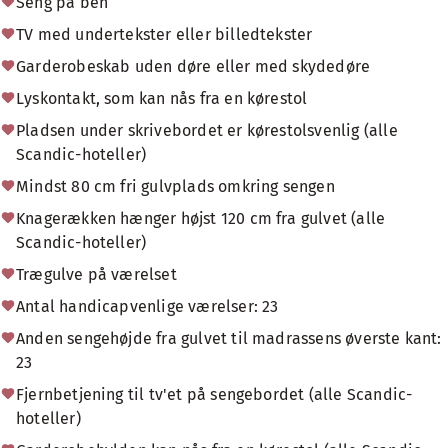
Seng på ben
TV med undertekster eller billedtekster
Garderobeskab uden døre eller med skydedøre
Lyskontakt, som kan nås fra en kørestol
Pladsen under skrivebordet er kørestolsvenlig (alle
Scandic-hoteller)
Mindst 80 cm fri gulvplads omkring sengen
Knagerækken hænger højst 120 cm fra gulvet (alle
Scandic-hoteller)
Trægulve på værelset
Antal handicapvenlige værelser: 23
Anden sengehøjde fra gulvet til madrassens øverste kant:
23
Fjernbetjening til tv'et på sengebordet (alle Scandic-
hoteller)