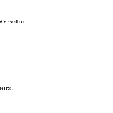
ic-hoteller)
ørestol