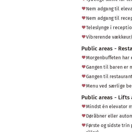
Nem adgang til eleva
Nem adgang til recep
Teleslynge i receptio
Vibrerende vækkeur/b
Public areas - Rest
Morgenbuffeten har e
Gangen til baren er 
Gangen til restauran
Menu ved særlige b
Public areas - Lifts
Mindst én elevator 
Døråbner eller autom
Første og sidste trin