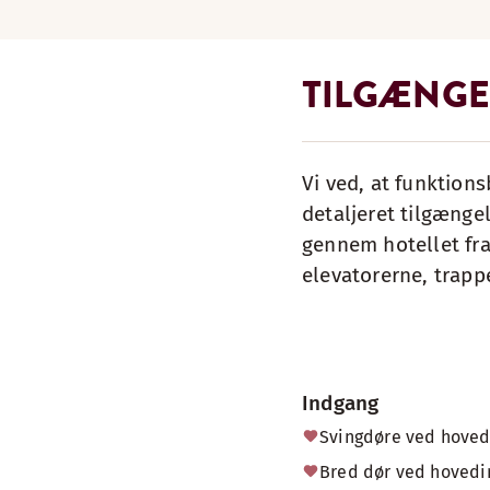
TILGÆNGE
Vi ved, at funktions
detaljeret tilgængel
gennem hotellet fra
elevatorerne, trapp
Indgang
Svingdøre ved hove
Bred dør ved hoved