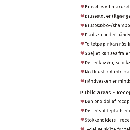
Brusehoved placeret i
Brusestol er tilgænge
Brusesæbe-/shampoob
Pladsen under håndva
Toiletpapir kan nås f
Spejlet kan ses fra e
Der er knager, som ka
No threshold into b
Håndvasken er minds
Public areas - Rece
Den ene del af recep
Der er siddepladser
Stokkeholdere i rece
Tydelige skilte for t