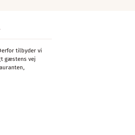
A
erfor tilbyder vi
gt gæstens vej
tauranten,