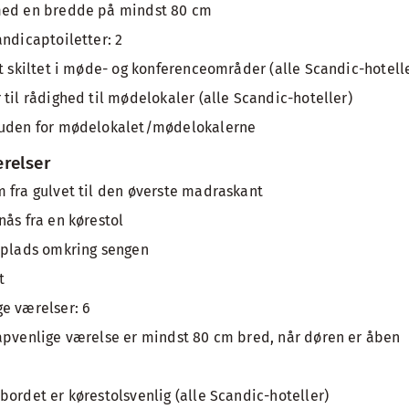
med en bredde på mindst 80 cm
andicaptoiletter: 2
gt skiltet i møde- og konferenceområder (alle Scandic-hotell
til rådighed til mødelokaler (alle Scandic-hoteller)
 uden for mødelokalet/mødelokalerne
relser
 fra gulvet til den øverste madraskant
nås fra en kørestol
vplads omkring sengen
t
e værelser: 6
apvenlige værelse er mindst 80 cm bred, når døren er åben
bordet er kørestolsvenlig (alle Scandic-hoteller)