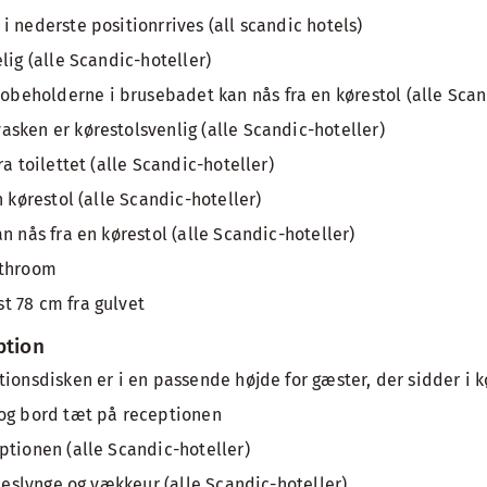
 nederste positionrrives (all scandic hotels)
lig (alle Scandic-hoteller)
eholderne i brusebadet kan nås fra en kørestol (alle Scand
sken er kørestolsvenlig (alle Scandic-hoteller)
ra toilettet (alle Scandic-hoteller)
n kørestol (alle Scandic-hoteller)
n nås fra en kørestol (alle Scandic-hoteller)
athroom
t 78 cm fra gulvet
ption
tionsdisken er i en passende højde for gæster, der sidder i k
 og bord tæt på receptionen
ptionen (alle Scandic-hoteller)
eleslynge og vækkeur (alle Scandic-hoteller)