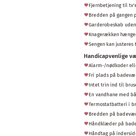
Fjernbetjening til tv
Bredden på gangen på
Garderobeskab uden
Knagerækken hænger h
Sengen kan justeres t
Handicapvenlige væ
Alarm-/nødkoder ell
Fri plads på badevær
Intet trin ind til br
En vandhane med bå
Termostatbatteri i b
Bredden på badevær
Håndklæder på badevæ
Håndtag på inderside