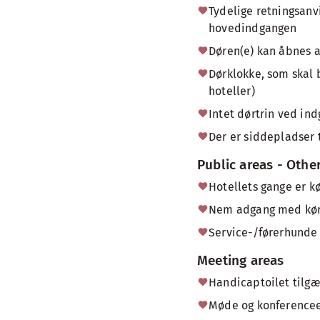
Tydelige retningsanv
hovedindgangen
Døren(e) kan åbnes 
Dørklokke, som skal 
hoteller)
Intet dørtrin ved in
Der er siddepladser 
Public areas - Othe
Hotellets gange er k
Nem adgang med køres
Service-/førerhunde e
Meeting areas
Handicaptoilet tilg
Møde og konferencee