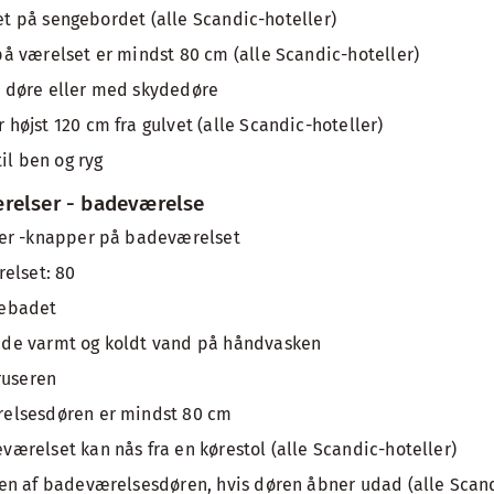
'et på sengebordet (alle Scandic-hoteller)
 værelset er mindst 80 cm (alle Scandic-hoteller)
 døre eller med skydedøre
øjst 120 cm fra gulvet (alle Scandic-hoteller)
il ben og ryg
relser - badeværelse
er -knapper på badeværelset
elset: 80
usebadet
de varmt og koldt vand på håndvasken
ruseren
elsesdøren er mindst 80 cm
relset kan nås fra en kørestol (alle Scandic-hoteller)
n af badeværelsesdøren, hvis døren åbner udad (alle Scand