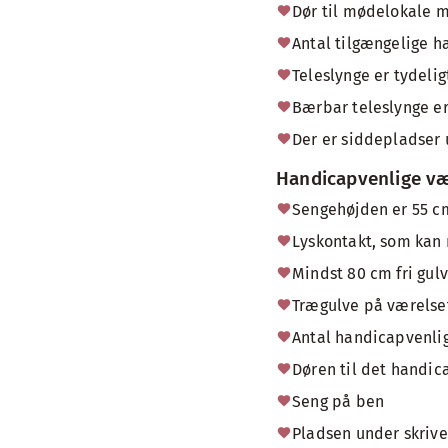
Dør til mødelokale 
Antal tilgængelige h
Teleslynge er tydeli
Bærbar teleslynge er 
Der er siddepladser
Handicapvenlige væ
Sengehøjden er 55 cm
Lyskontakt, som kan 
Mindst 80 cm fri gul
Trægulve på værelse
Antal handicapvenlig
Døren til det handic
Seng på ben
Pladsen under skrive