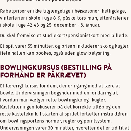
Rabatpriser er ikke tilgængelige i højsæsoner: helligdage,
vinterferier i skole i uge 8-9, påske-tors-man, efterårsferier
i skole i uge 42-43 og 25. december - 6. januar.
Du skal fremvise et studiekort/pensionistkort med billede.
Et spil varer 55 minutter, og prisen inkluderer sko og kugler.
Hele hallen kan bookes, også uden glow-belysning.
BOWLINGKURSUS (BESTILLING PÅ
FORHÅND ER PÅKRÆVET)
Et lærerigt kursus for dem, der er i gang med at lære at
bowle. Undervisningen begynder med en forklaring af,
hvordan man vælger rette bowlingsko og -kugler.
Kastetræningen fokuserer på det korrekte tilløb og den
rette kasteteknik. I starten af spillet fortæller instruktøren
om bowlingsportens normer, regler og pointsystem.
Undervisningen varer 30 minutter, hvorefter det er tid til at