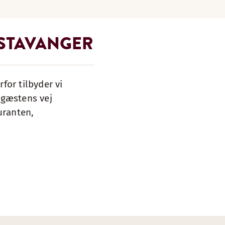
 STAVANGER
for tilbyder vi
t gæstens vej
uranten,