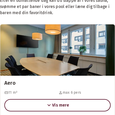
Efter en udmattende dag kan du slappe af i vores sauna,
svømme et par baner i vores pool eller læne dig tilbage i
baren med din favoritdrink.
Aero
11
m²
max 6 pers
Vis mere