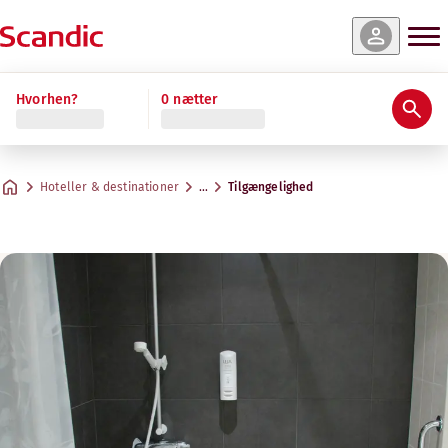
Hvorhen?
0 nætter
Hoteller & destinationer
…
Tilgængelighed