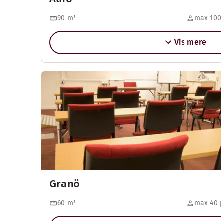
90
m²
max 100
Vis mere
Granö
60
m²
max 40 