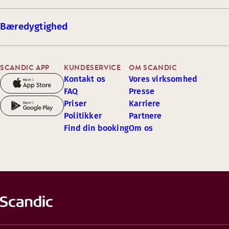
Bæredygtighed
SCANDIC APP
KUNDESERVICE
OM SCANDIC
Kontakt os
Vores virksomhed
FAQ
Presse
Priser
Karriere
Politikker
Partnere
Find din booking
Om os