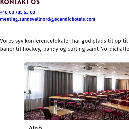
KONTAKT OS
+46 60 785 63 00
meeting.sundsvallnord@scandichotels.com
Vores syv konferencelokaler har god plads til op ti
baner til hockey, bandy og curling samt Nordichalle
Alnö