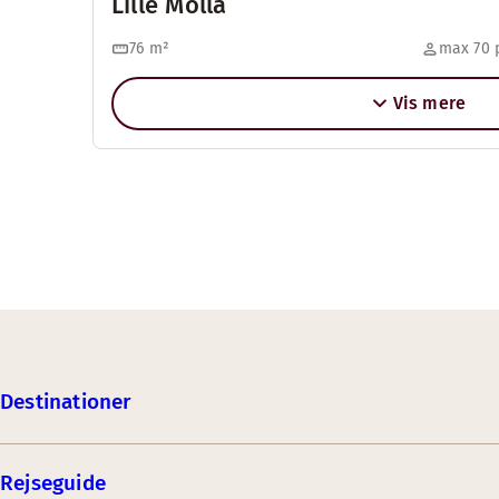
Lille Molla
76
m²
max 70 
Vis mere
Destinationer
Rejseguide