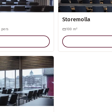
Storemolla
 pers
100
m²