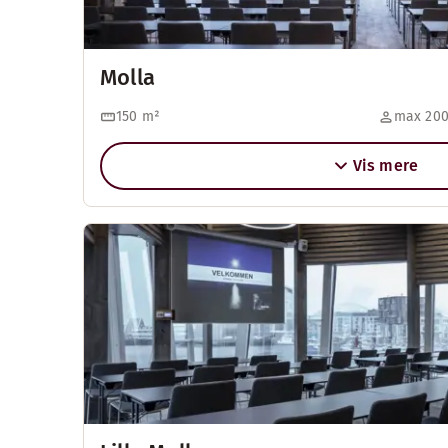
Molla
150
m²
max 200
Vis mere