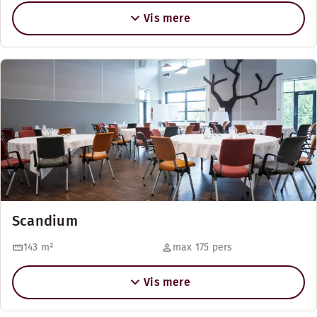
Vis mere
Scandium
143
m²
max 175 pers
Vis mere