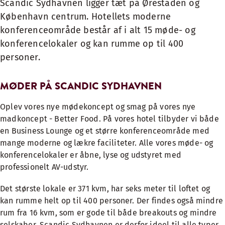
Scandic Sydhavnen ligger tæt på Ørestaden og
København centrum. Hotellets moderne
konferenceområde består af i alt 15 møde- og
konferencelokaler og kan rumme op til 400
personer.
MØDER PÅ SCANDIC SYDHAVNEN
Oplev vores
nye mødekoncept
og smag på vores
nye
madkoncept
- Better Food. På vores hotel tilbyder vi både
en Business Lounge og et større konferenceområde med
mange moderne og lækre faciliteter. Alle vores møde- og
konferencelokaler er åbne, lyse og udstyret med
professionelt AV-udstyr.
Det største lokale er 371 kvm, har seks meter til loftet og
kan rumme helt op til 400 personer. Der findes også mindre
rum fra 16 kvm, som er gode til både breakouts og mindre
selskaber. Scandic Sydhavnen er derfor ideel til alle typer