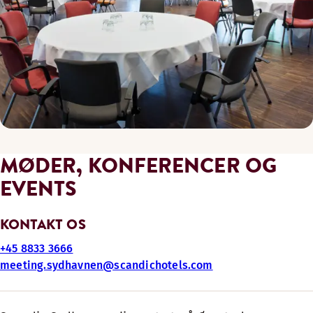
MØDER, KONFERENCER OG
EVENTS
KONTAKT OS
+45 8833 3666
meeting.sydhavnen@scandichotels.com