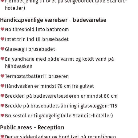
Fjernbetjening til tv'et på sengebordet (alle Scandic-
hoteller)
Handicapvenlige værelser - badeværelse
No threshold into bathroom
Intet trin ind til brusebadet
Glasvæg i brusebadet
En vandhane med både varmt og koldt vand på
håndvasken
Termostatbatteri i bruseren
Håndvasken er mindst 78 cm fra gulvet
Bredden på badeværelsesdøren er mindst 80 cm
Bredde på brusebadets åbning i glasvæggen: 115
Brusestol er tilgængelig (alle Scandic-hoteller)
Public areas - Reception
Der er siddepladser og bord tæt på receptionen