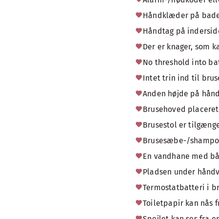
Håndklæder på badevæ
Håndtag på inderside
Der er knager, som ka
No threshold into b
Intet trin ind til br
Anden højde på hånd
Brusehoved placeret i
Brusestol er tilgænge
Brusesæbe-/shampoob
En vandhane med bå
Pladsen under håndva
Termostatbatteri i b
Toiletpapir kan nås f
Spejlet kan ses fra e