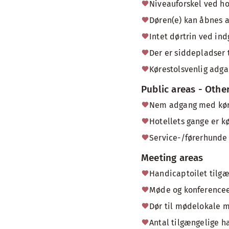
Niveauforskel ved h
Døren(e) kan åbnes 
Intet dørtrin ved in
Der er siddepladser 
Kørestolsvenlig adg
Public areas - Othe
Nem adgang med køres
Hotellets gange er k
Service-/førerhunde e
Meeting areas
Handicaptoilet tilg
Møde og konferencee
Dør til mødelokale 
Antal tilgængelige ha