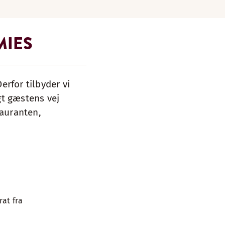
MIES
erfor tilbyder vi
gt gæstens vej
tauranten,
rat fra