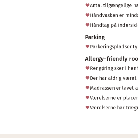
Antal tilgængelige ha
Håndvasken er minds
Håndtag på indersid
Parking
Parkeringspladser t
Allergy-friendly ro
Rengøring sker i hen
Der har aldrig været 
Madrassen er lavet a
Værelserne er placer
Værelserne har træg