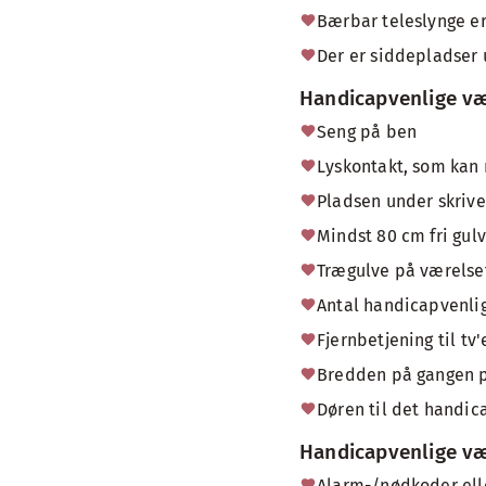
Bærbar teleslynge er 
Der er siddepladser
Handicapvenlige væ
Seng på ben
Lyskontakt, som kan 
Pladsen under skrive
Mindst 80 cm fri gul
Trægulve på værelse
Antal handicapvenlig
Fjernbetjening til tv
Bredden på gangen på
Døren til det handic
Handicapvenlige væ
Alarm-/nødkoder ell