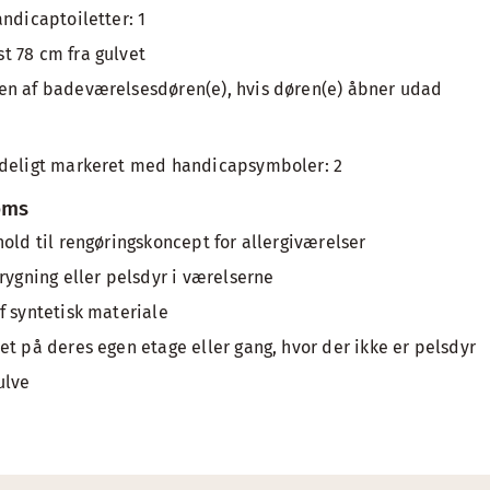
ndicaptoiletter: 1
t 78 cm fra gulvet
en af badeværelsesdøren(e), hvis døren(e) åbner udad
ydeligt markeret med handicapsymboler: 2
oms
hold til rengøringskoncept for allergiværelser
rygning eller pelsdyr i værelserne
f syntetisk materiale
et på deres egen etage eller gang, hvor der ikke er pelsdyr
ulve