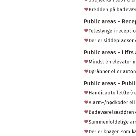
Bredden på badevær
Public areas - Rece
Teleslynge i receptio
Der er siddepladser
Public areas - Lifts
Mindst én elevator 
Døråbner eller autom
Public areas - Publi
Handicaptoilet(ter) 
Alarm-/nødkoder ell
Badeværelsesdøren 
Sammenfoldelige arm
Der er knager, som ka