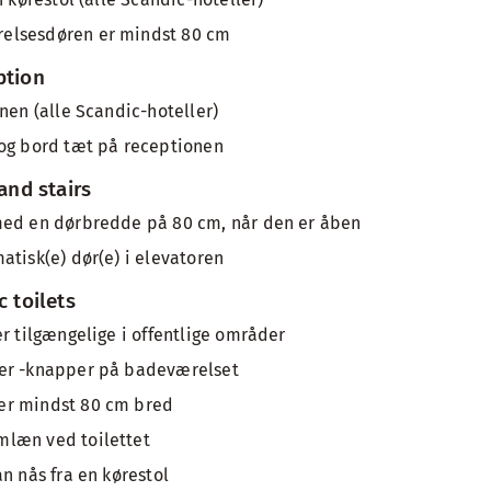
elsesdøren er mindst 80 cm
ption
nen (alle Scandic-hoteller)
 og bord tæt på receptionen
 and stairs
med en dørbredde på 80 cm, når den er åben
atisk(e) dør(e) i elevatoren
c toilets
er tilgængelige i offentlige områder
er -knapper på badeværelset
er mindst 80 cm bred
læn ved toilettet
n nås fra en kørestol