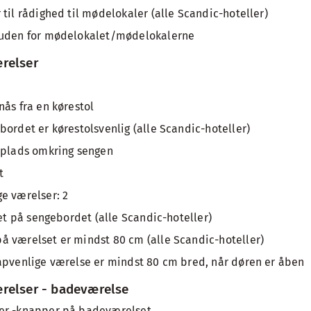
til rådighed til mødelokaler (alle Scandic-hoteller)
 uden for mødelokalet/mødelokalerne
relser
nås fra en kørestol
bordet er kørestolsvenlig (alle Scandic-hoteller)
vplads omkring sengen
t
e værelser: 2
'et på sengebordet (alle Scandic-hoteller)
 værelset er mindst 80 cm (alle Scandic-hoteller)
apvenlige værelse er mindst 80 cm bred, når døren er åben
relser - badeværelse
er -knapper på badeværelset