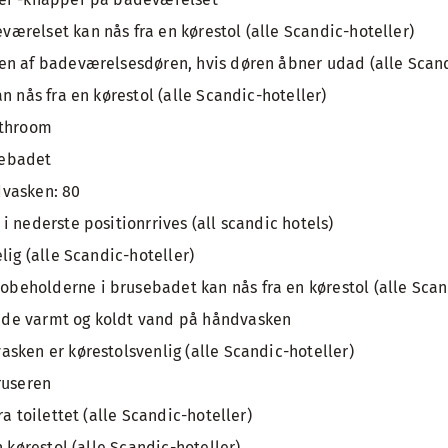
relset kan nås fra en kørestol (alle Scandic-hoteller)
n af badeværelsesdøren, hvis døren åbner udad (alle Scand
n nås fra en kørestol (alle Scandic-hoteller)
athroom
usebadet
vasken: 80
 nederste positionrrives (all scandic hotels)
lig (alle Scandic-hoteller)
eholderne i brusebadet kan nås fra en kørestol (alle Scand
de varmt og koldt vand på håndvasken
sken er kørestolsvenlig (alle Scandic-hoteller)
ruseren
ra toilettet (alle Scandic-hoteller)
n kørestol (alle Scandic-hoteller)