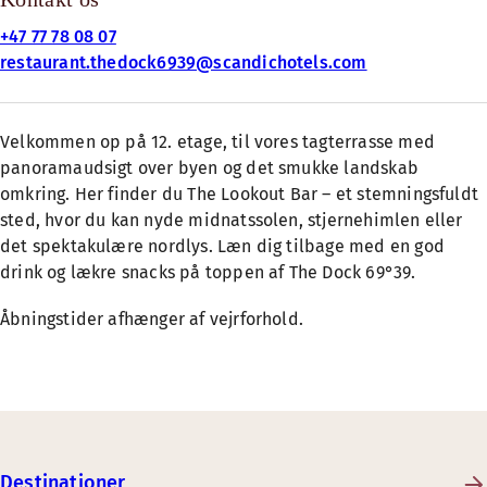
+47 77 78 08 07
restaurant.thedock6939@scandichotels.com
Velkommen op på 12. etage, til vores tagterrasse med
panoramaudsigt over byen og det smukke landskab
omkring. Her finder du The Lookout Bar – et stemningsfuldt
sted, hvor du kan nyde midnatssolen, stjernehimlen eller
det spektakulære nordlys. Læn dig tilbage med en god
drink og lækre snacks på toppen af The Dock 69°39.
Åbningstider afhænger af vejrforhold.
Destinationer