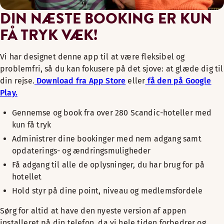
DIN NÆSTE BOOKING ER KUN
FÅ TRYK VÆK!
Vi har designet denne app til at være fleksibel og
problemfri, så du kan fokusere på det sjove: at glæde dig til
din rejse.
Download fra App Store
eller
få den på Google
Play.
Gennemse og book fra over 280 Scandic-hoteller med
kun få tryk
Administrer dine bookinger med nem adgang samt
opdaterings- og ændringsmuligheder
Få adgang til alle de oplysninger, du har brug for på
hotellet
Hold styr på dine point, niveau og medlemsfordele
Sørg for altid at have den nyeste version af appen
installeret på din telefon, da vi hele tiden forbedrer og